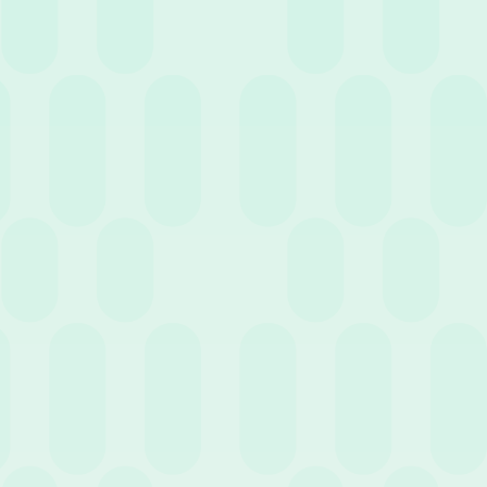
3 Luglio 2023
News
Come trovare il giusto software per gestire le
note spese?
Precedente
Successivo
2
…
1
3
11
Entra nell'HR Club!