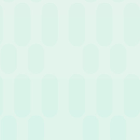
Case History
Eventi
Guide
News
Webinar
Cerca
Filtra per servizio
2 Ottobre 2025
News
Formazione obbligatoria: le scadenze da non
dimenticare