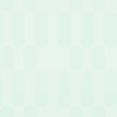
7 Dicembre 2023
News
Le attività HR di fine anno
23 Novembre 2023
News
Archiviazione Documentale e GDPR. Una Guida
Completa per la Conformità