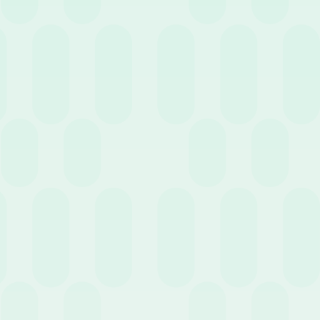
27 Maggio 2025
News
Le news normative di Maggio
14 Aprile 2025
Guide
Note Spese e Trasferte: perché serve una policy
chiara?