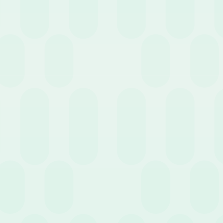
 e per conto dell’azienda (viaggi,
asi distinte:
i, fatture, ricevute).
ormità alle regole interne.
etto alla retribuzione ordinaria.
 a eventuali controlli degli organi
zione spese devono
turate e pagate direttamente