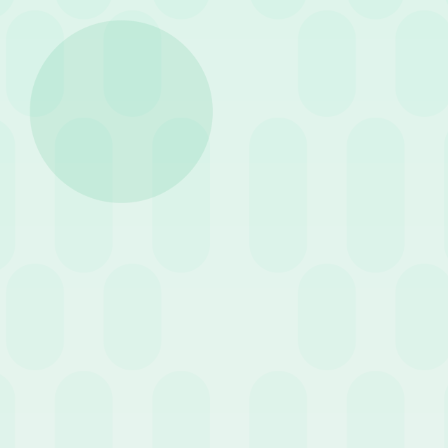
ottimizzare le risorse interne,
In questo articolo riassumiamo
spese.
Inquadramento giuridico
Per una corretta applicazione 
definizione legislativa univoca,
Trasferta:
comporta il m
missione, il dipendente ri
Trasfertismo:
si configura
sede di lavoro non è pred
Trasferimento:
rappresent
A seconda della destinazione g