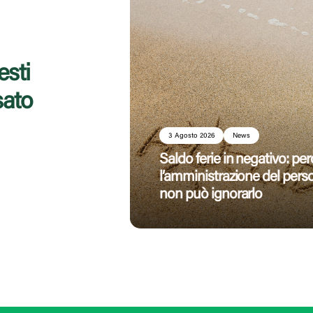
esti
sato
3 Agosto 2026
News
Saldo ferie in negativo: pe
l’amministrazione del pers
non può ignorarlo