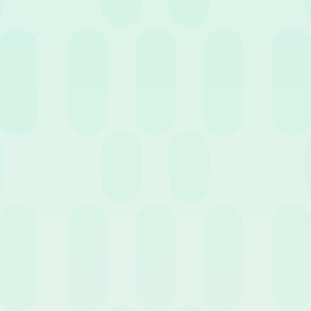
terno dei principali CCNL
antificazione dei trattamenti economici alla contrattazione collett
 La guida analizza i principali regimi:
ustria:
prevede regole precise per la maturazione del diritto al ri
ri a 20 km) e orari di rientro. In alternativa, fissa un’indennità forfet
mercio):
riconosce il rimborso delle spese effettive di viaggio e bag
quota giornaliera della retribuzione di fatto (ridotta di un terzo se n
ndustria:
prevede il rimborso delle spese vive documentate di viaggio
 si aggiunge un’indennità giornaliera per spese non documentabili par
delle trasferte e note spese
te spese e l’allineamento ai continui aggiornamenti fiscali rapprese