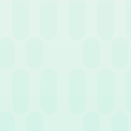
onibilità delle somme erogate. Il
tassazione fino al limite di 46,48€
e somme sono interamente esenti per
a a un tetto giornaliero di 180,76€
gia esente di 1/3 o di 2/3 a seconda
o stringente. I rimborsi analitici per
conducente – NCC
) mantengono
ettuati con metodi tracciabili
(carte
cale e contributiva di tali somme.