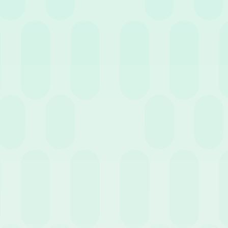
iva, è sempre necessario fare
mborso dei pasti e del pernottamento
taria giornaliera di 49,68€.
aglio, e introduce una diaria non
on vi è pernottamento).
, vitto e alloggio. Se la trasferta
i al 30% della quota retributiva
ntano un carico amministrativo