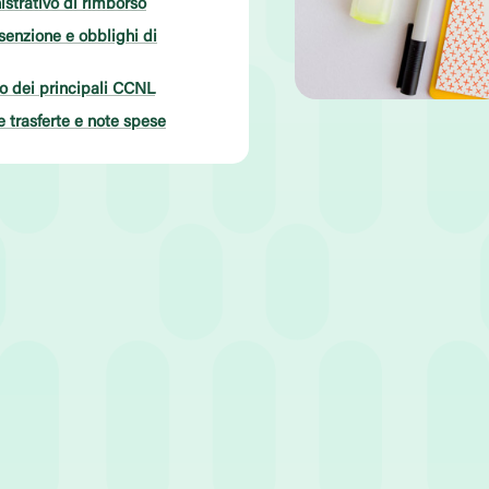
istrativo di rimborso
 esenzione e obblighi di
o dei principali CCNL
e trasferte e note spese
po di lettura:
5
minuti
no, lo sviluppo del business e l’espansione commerciale passano ine
 consolidare la presenza sul territorio nazionale o di cogliere nuove op
 strategica fondamentale, la cui efficacia dipende da una corretta ge
dipendenti al di fuori della normale sede di lavoro comporta l’attiva
avoristiche. Disporre di una politica aziendale chiara e strutturata è 