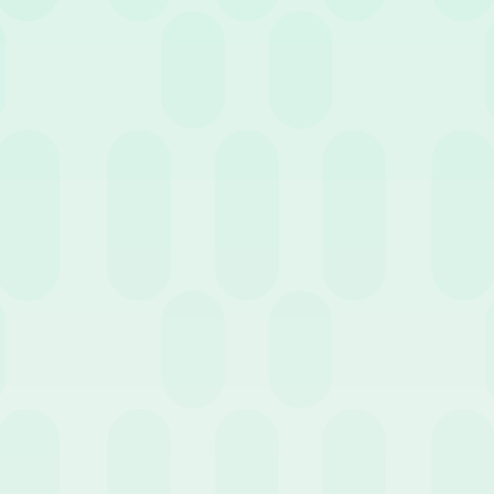
 prevenire potenziali contenziosi legali e garantire la massima confor
 i pilastri fondamentali per una corretta gestione, tratti dalla nostra
 e definizioni fondamentali
dei rimborsi, il primo passo è identificare l’esatta natura dello spo
 la giurisprudenza italiana distingue tre istituti contrattuali different
utamento
temporaneo e occasionale
del luogo di lavoro, nell’interess
entra nella sede originaria e ha diritto a un’indennità specifica legata
 quando la prestazione lavorativa fuori sede è una caratteristica
stru
eterminata e il lavoratore percepisce una maggiorazione fissa inserit
a lo spostamento della sede di lavoro con carattere
definitivo
.
eografica, le trasferte si classificano inoltre in
locali
(all’interno de