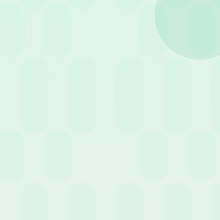
mità di fronte al fisco.
 guida sulle trasferte e le note
stamento. In assenza di una
i:
e dell’azienda. Al termine della
 alla singola trasferta.
tturale e sistematica
del ruolo. La
a nella retribuzione ordinaria.
l territorio comunale),
nazionali
o