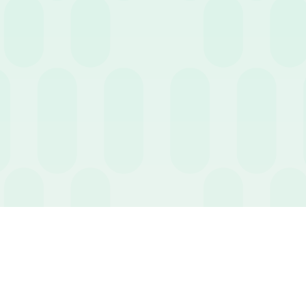
notevole, che può esporre l’az
tecnologici adeguati è ormai 
Per approfondire, consultare gl
guida completa.
👉
Scarica la guida gratuit