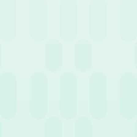
 di esenzione e obblighi di tracciabilità
o è disciplinato dall’
Articolo 51, comma 5 del TUIR
, che regola l’imp
sistema di rimborso adottato:
e un’indennità di trasferta giornaliera fissa. Tale somma è esente da 
,47€ per l’estero (al netto delle spese di viaggio).
 lista):
prevede il rimborso delle spese effettive. In questo caso, l
te, mentre per l’impresa la deducibilità di vitto e alloggio è limitat
menti forfettari e analitici, applicando una riduzione della franchi
ticamente il vitto, l’alloggio o entrambi.
delle spese:
si ricorda che la legge di bilancio ha introdotto un vincol
porti tramite autoservizi pubblici non di linea (
taxi e noleggio con 
 la deducibilità per l’azienda
esclusivamente se i pagamenti sono eff
e o bonifici). L’uso dei contanti determina la totale imponibilità fis