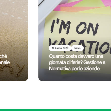
16 Luglio 2026
News
rché
Quanto costa davvero una
onale
giornata di ferie? Gestione e
Normativa per le aziende