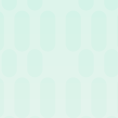
Regolamentazione all’in
Poiché la legge demanda la qu
riferimento al CCNL applicato.
CCNL Metalmeccanica Ind
in base a distanze (superio
CCNL Terziario (Confcom
inferiore al doppio della 
CCNL Gomma e Plastica I
supera le 12 o le 24 ore,
giornaliera.
Ottimizzare la gestione 
Il controllo manuale delle no