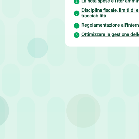
La nota spese e l'iter ammin
Disciplina fiscale, limiti di
tracciabilità
Regolamentazione all'intern
Ottimizzare la gestione dell
Articolo pubblicato il 3 Giugno 2026
•
Tem
Nel panorama aziendale odier
del personale. Che si tratti di
lavoro rappresentano una leva
spese.
Tuttavia, lo spostamento dei 
amministrative, fiscali e giusl