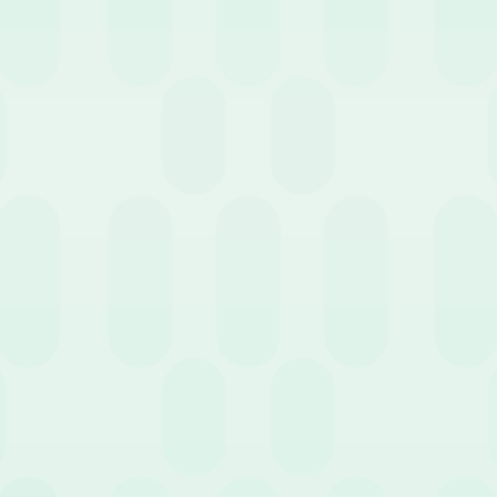
e incide direttamente sul calcolo delle esenzioni fiscali.
mministrativo di rimborso
fficiale che riepiloga tutti i costi sostenuti dal dipendente in nome
orie). La procedura aziendale deve idealmente articolarsi in quattro f
ratore inserisce i dati richiesti e allega i giustificativi fiscali (scontrin
mministrativo o HR verifica la corrispondenza tra gli importi e la conf
pprovate vengono erogate in busta paga, esposte separatamente risp
mentazione fiscale viene conservata per rispondere tempestivamente
menti, tutte le somme rimborsate al dipendente a titolo di anticipa
 dal
Libro Unico del Lavoro (LUL)
. Restano escluse solo le spese fat