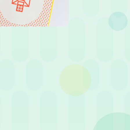
Condividi
vitabilmente attraverso la mobilità
portunità all’estero, i viaggi di
stione delle trasferte e delle note
zione di delicate procedure
essenziale: permette infatti di