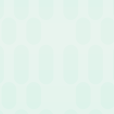
internazionali
, distinzione ch
La nota spese e l’iter a
La nota spese è il documento u
vitto, alloggio e spese access
Compilazione:
il lavo
Revisione:
l’ufficio a
Rimborso:
le somme a
Archiviazione:
la docu
di vigilanza.
Sotto il profilo degli adempi
obbligatoriamente transitare
dall’azienda.