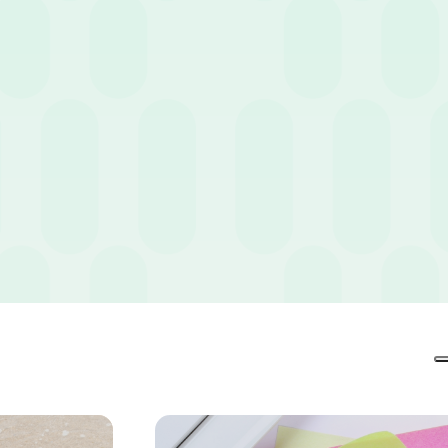
zione di policy chiare e di strumenti
e la conformità normativa.
ità, è possibile scaricare la nostra