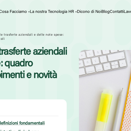
Cosa Facciamo
La nostra Tecnologia HR
Dicono di Noi
Blog
Contatti
Lav
le trasferte aziendali e delle note spese:
ali
trasferte aziendali
e: quadro
menti e novità
efinizioni fondamentali