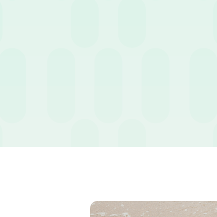
ienda a errori di calcolo o a sanzioni in sede di accertamento. L’ado
un passaggio indispensabile per dematerializzare i flussi e garantir
i esempi pratici e verificare tutti i dettagli sulle soglie di deducibil
a qui:
https://wospee.com/guida-alle-trasferte/