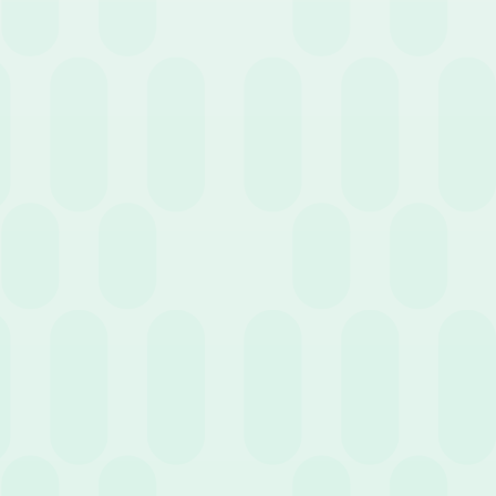
finanziari o polizze assicurative scelti autonomamente dal
lavoratore, indipendenti dal settore lavorativo.
La novità dal 1° luglio 2026: come funziona il
nuovo “Silenzio-Assenso”
La vera svolta dell’anno riguarda i tempi di decisione per i
neoassunti del settore privato dal 1° luglio 2026
.
Il tempo a disposizione per scegliere la destinazione del TFR si
accorcia drasticamente, passando da 6 mesi a
soli 60 giorni
.
Se entro i primi due mesi dall’assunzione il lavoratore non
esprime alcuna preferenza esplicita, scatta il meccanismo del
silenzio-assenso
.
In mancanza di scelta, il TFR
non rimarrà più in azienda, ma
verrà trasferito automaticamente al fondo pensione di
categoria
previsto dal contratto collettivo.