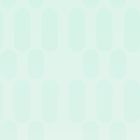
Il TFR può essere immaginato come un
salvadanaio forzato
. Ogni
mese il datore di lavoro accantona una quota pari a circa il
6,91%
della retribuzione annua
del dipendente.
Questa somma viene conservata e rivalutata nel tempo, per poi
essere liquidata al lavoratore quando il rapporto di lavoro si
interrompe (per dimissioni, licenziamento o pensionamento). In
casi specifici e normati dalla legge (come l’acquisto della prima
casa o spese mediche straordinarie), è possibile richiederne
un’anticipazione.
Chi accumula il TFR?
Non tutti i lavoratori accumulano la liquidazione. È importante fare
una distinzione netta:
Chi ne ha diritto:
esclusivamente i
lavoratori dipendenti
, sia del
settore privato che del settore pubblico, assunti con contratto
a tempo determinato o indeterminato.