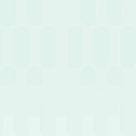
INPS dovuti.
In conclusione: cosa conviene all’azienda e
come orientare la scelta su dove destinare il
TFR
Se nel brevissimo periodo trattenere il TFR può far comodo alle
piccolissime imprese o alle startup per avere cassa immediata, sul
lungo periodo la scelta del Fondo Pensione è decisamente più
conveniente per l’azienda.
Guidare con consapevolezza i dipendenti su dove destinare il TFR
permette infatti all’imprenditore di eliminare un debito futuro
imprevedibile dal bilancio e beneficiare da subito di importanti
tutele e sgravi fiscali.