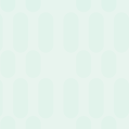
dall’azienda a un fondo pubblico gestito dall’INPS (il Fondo di
Tesoreria). Per il lavoratore non cambia nulla: le tutele
rimangono le stesse.
Come si rivaluta:
per legge, la somma lasciata in azienda
cresce ogni anno dell’
1,5% fisso + il 75% del tasso di
inflazione
.
2. Destinarlo a un Fondo Pensione (Previdenza
Complementare)
In questo caso il denaro esce dall’azienda e viene investito sui
mercati finanziari. Si può scegliere tra:
Fondi di categoria (o negoziali):
fondi legati al contratto
collettivo (CCNL) applicato (es.
Cometa
per i metalmeccanici,
Fonchim
per i chimici). Sono spesso vantaggiosi perché, se il
dipendente versa una propria quota minima, anche il datore di
lavoro è obbligato a versare un contributo aggiuntivo.
Fondi aperti o PIP (Piani Individuali Pensionistici):
strumenti