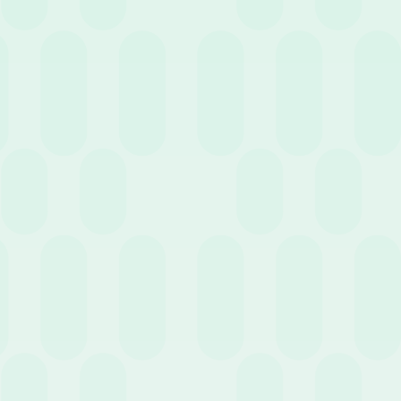
Chi NON ne ha diritto:
chi lavora con
Partita IVA
(autonomi,
liberi professionisti e ditte individuali) non accumula il TFR.
Allo stesso modo, sono esclusi i collaboratori occasionali e i
tirocinanti.
Nota: per chi lavora in proprio, la previdenza
integrativa diventa uno strumento ancora più cruciale proprio
per compensare l’assenza di questo paracadute.
Dove destinare il TFR? Tutte le opzioni possibili
Al momento dell’assunzione, il lavoratore dipendente deve
compilare un modulo (il modello TFR2) in cui dichiara dove vuole
destinare le quote mensili. Le strade principali sono due:
1. Lasciarlo in azienda
Nelle aziende sotto i 50 dipendenti:
il TFR rimane fisicamente
nelle casse del datore di lavoro, che lo trattiene come liquidità
aziendale.
Nelle aziende con 50 o più dipendenti:
il TFR viene trasferito