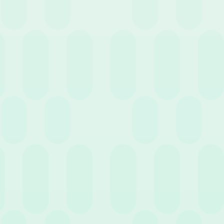
Chi desidera mantenere il proprio TFR in azienda dovrà quindi
farlo in modo attivo, firmando e consegnando il modulo entro il
nuovo limite dei 60 giorni. Per chi ha già effettuato la propria
scelta negli anni passati non cambia nulla: le vecchie decisioni
restano valide.
L’impatto sull’azienda: cosa conviene al datore
di lavoro?
La scelta del dipendente non è neutra per chi gestisce l’impresa.
Ecco come le due opzioni influiscono sul bilancio aziendale:
IMPATTO
TFR
TFR VERSATO
ECONOMICO
LASCIATO IN
AL FONDO
E
AZIENDA
PENSIONE
GESTIONALE