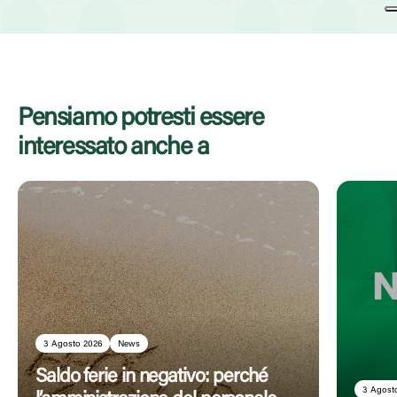
Pensiamo potresti essere
interessato anche a
3 Agosto 2026
News
Saldo ferie in negativo: perché
3 Agost