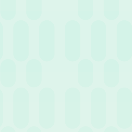
Vantaggio:
Svantaggio:
l’azienda
l’azienda perde
(sotto i 50
questa
dipendenti)
liquidità,
usa i soldi del
Liquidità
dovendo
TFR come
immediata
versare
autofinanziam
mensilmente
ento a basso
le quote fuori
costo per la
dalle proprie
gestione
casse.
ordinaria.
Svantaggio:
se
l’inflazione
Vantaggio:
sale, il debito
l’azienda
dell’azienda
azzera il
verso il
rischio
Rischio
dipendente si
inflazione. La
Inflazione
gonfia,
rivalutazione
diventando un
dipenderà
costo pesante
dall’andament
a carico
o dei mercati
dell’imprendit
finanziari.
ore.