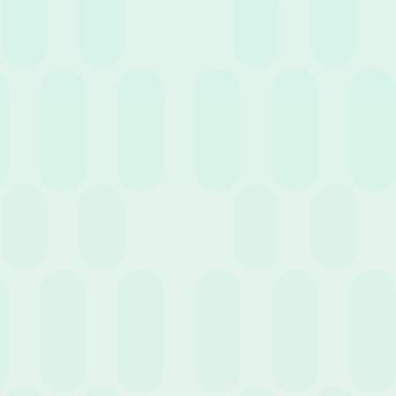
Svantaggio:
Vantaggio:
quando un
l’uscita del
dipendente si
dipendente è a
licenzia o va in
“costo zero”
pensione,
per la cassa
Uscita del
l’azienda deve
aziendale,
personale
sborsare una
poiché il
cifra elevata
capitale è già
tutta insieme,
stato
rischiando
interamente
crisi di
versato mese
liquidità.
per mese.
Vantaggio:
lo
Stato concede
sgravi fiscali
alle aziende,
Nessuna
come la
Agevolazioni
misura
deducibilità
Fiscali
compensativa
dal reddito
di rilievo.
d’impresa e
una riduzione
dei contributi