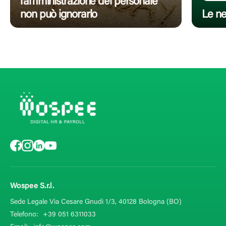
l’amministrazione del personale
non può ignorarlo
Le ne
Wospee S.r.l.
Sede Legale Via Cesare Gnudi 1/3, 40128
Bologna (BO)
Telefono:
+39 051 6311033