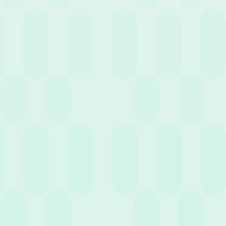
“liquidazione”, è una componente fondamentale della vita lavorativa
in Italia, e oggi capire dove destinare il TFR è diventata una scelta
cruciale. Si tratta di una quota di salario accantonata mese dopo
mese, che costituisce un capitale prezioso a cui attingere alla fine
di un rapporto di lavoro o al momento della pensione.
Oggi decidere dove destinare questa somma è una scelta
strategica che richiede consapevolezza, sia da parte del lavoratore
che dell’impresa. La materia è stata infatti rivoluzionata dalle
recenti novità normative: dal
1° luglio 2026
entrano in vigore le
nuove regole sul
silenzio-assenso
, che riducono drasticamente i
tempi a disposizione per decidere. Non esprimere una preferenza
significa, di fatto, far scattare un trasferimento automatico.
In questo articolo faremo chiarezza punto per punto: vedremo
come funziona il TFR, chi ne ha diritto, dove è possibile
depositarlo e come questa scelta influisce sulle casse dell’azienda.
Che cos’è il TFR