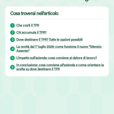
Cosa troverai nell'articolo
Che cos'è il TFR
Chi accumula il TFR?
Dove destinare il TFR? Tutte le opzioni possibili
La novità dal 1° luglio 2026: come funziona il nuovo "Silenzio-
Assenso"
L'impatto sull'azienda: cosa conviene al datore di lavoro?
In conclusione: cosa conviene all'azienda e come orientare la
scelta su dove destinare il TFR
Articolo pubblicato il 16 Giugno 2026
Tempo di lettura:
5
minuti
Condividi
Il TFR
(Trattamento di Fine Rapporto)
, comunemente chiamato