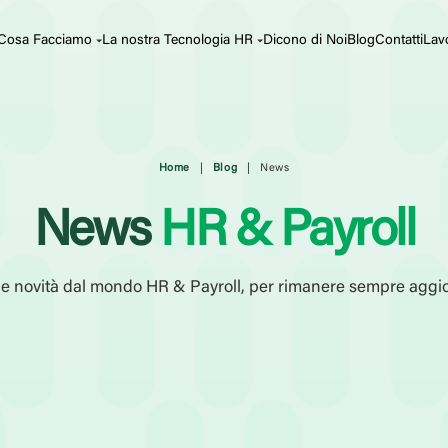
Cosa Facciamo
La nostra Tecnologia HR
Dicono di Noi
Blog
Contatti
Lav
Home
|
Blog
|
News
News
HR & Payroll
 le novità dal mondo HR & Payroll, per rimanere sempre aggi