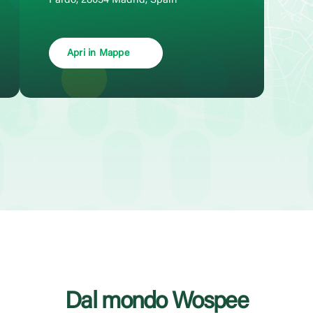
Pardo, 28034 Madrid, Spain
Apri in Mappe
Dal mondo Wospee