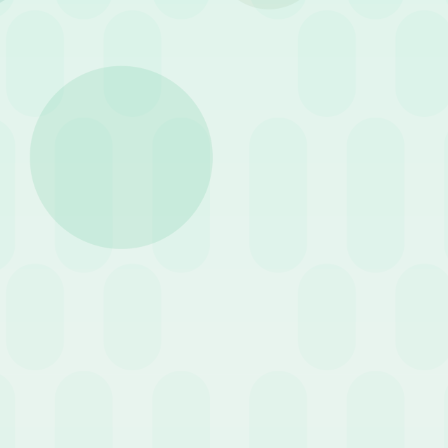
Contattaci 
Sarai ricontattato da u