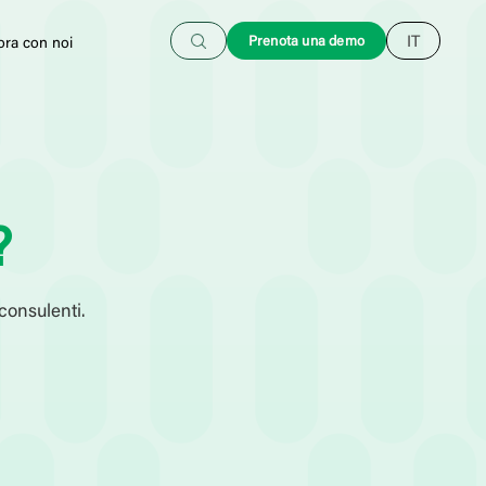
Cerca
Prenota una demo
IT
ora con noi
?
 consulenti.