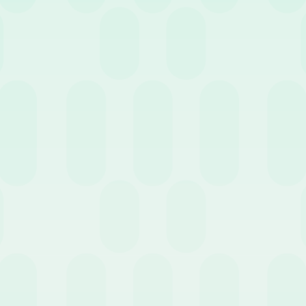
compilando il form sottostante
n nostro consulente esperto!