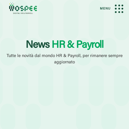
MENU
News
HR & Payroll
Tutte le novità dal mondo HR & Payroll, per rimanere sempre
aggiornato
Filtri Attivi
News
Amministrazione del Personale
Elaborazione Paghe
Categoria
Case History
Eventi
Guide
Webinar