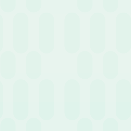
20 Maggio 2020
News
Come gestire le presenze dei dipendenti da
remoto?
13 Maggio 2020
News
Piattaforme HR digitali a supporto delle misure
per contrastare il Covid-19