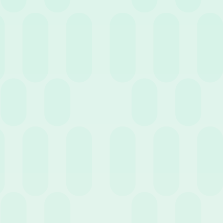
24 Giugno 2020
News
Mantenere la “lampadina accesa”: l’innovazione
in azienda e il ruolo delle risorse umane
10 Giugno 2020
News