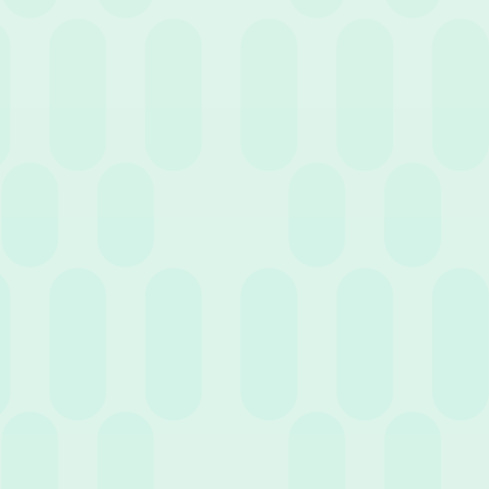
16 Settembre 2020
News
Gestione delle assenze: come la tecnologia può
aiutare la funzione HR
7 Luglio 2020
News
La consulenza del lavoro ai tempi del digitale