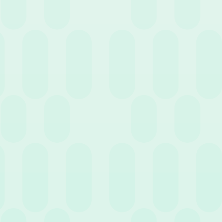
Digital Employee Management: cos’è e perché
parlarne
15 Aprile 2020
News
Un modo più smart di lavorare