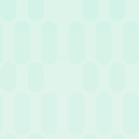
8 Aprile 2020
News
Remote working: quando funziona e come
gestirlo con successo
Precedente
Successivo
…
9
1
8
10
Entra nell'HR Club!