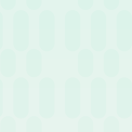
Lavoro agile e Telelavoro: conosciamo davvero la
differenza?
3 Giugno 2020
News
È tempo di iniziare a pianificare le vacanze