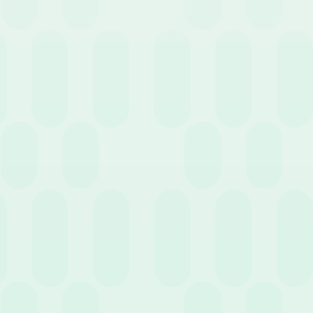
17 Giugno 2020
News
Amministrazione del Personale in Outsourcing:
l’importanza di piattaforme digitali HR moderne
27 Maggio 2020
News
Mantenere il personale motivato ai tempi del
Coronavirus