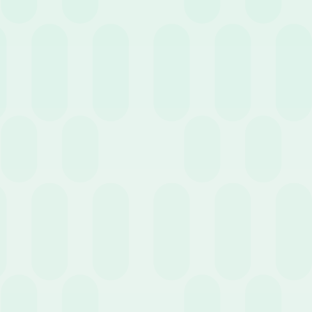
7 Luglio 2020
News
La consulenza del lavoro ai tempi del digitale
1 Luglio 2020
News
Una piattaforma HR digitale al servizio di tutti i
dipendenti