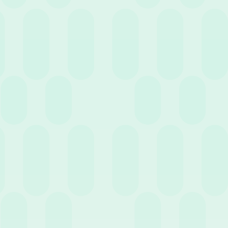
29 Luglio 2020
News
Leadership e autorità
21 Luglio 2020
News
Incentivi ai dipendenti in tempi di crisi
economica