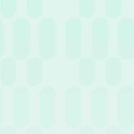
Bonifico dello stipendio e truffe. Come HR può
difendersi ai tempi dello smart working?
Precedente
…
6
1
5
Entra nell'HR Club!
Non perderti eventi e news
pensati per te.