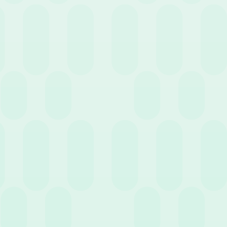
Cerca
Filtra per servizio
5 Agosto 2020
News
Una strategia HR adeguata alle diverse fasi di
sviluppo del business