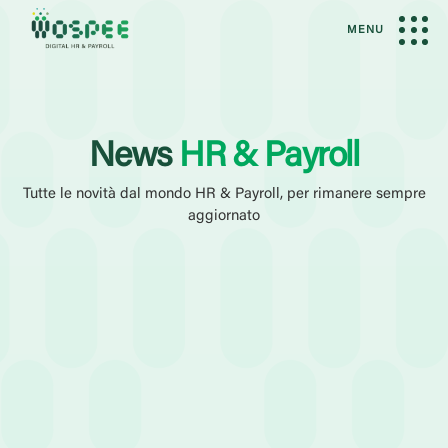
MENU
News
HR & Payroll
Tutte le novità dal mondo HR & Payroll, per rimanere sempre
aggiornato
Filtri Attivi
News
Elaborazione Paghe
Talent Management
Ammi
Categoria
Case History
Eventi
Guide
Webinar