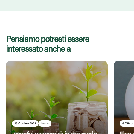
Pensiamo potresti essere
interessato anche a
19 Ottobre 2022
News
6 Ottobr