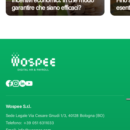
Incentivi economici: in che modo
Fino 
garantire che siano efficaci?
esent
Wospee S.r.l.
Sede Legale Via Cesare Gnudi 1/3, 40128
Bologna (BO)
Telefono:
+39 051 6311033