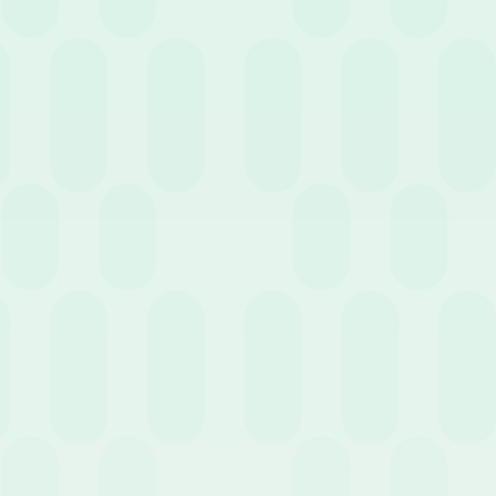
21 Settembre 2022
News
Wospee Go Green
12 Settembre 2022
News
10 motivi per cui le risorse umane dovrebbero
abbracciare la trasformazione digitale