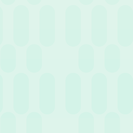
19 Ottobre 2022
News
Incentivi economici: in che modo garantire che
siano efficaci?
6 Ottobre 2022
News
Fino a 600€ di Benefit aziendali esentasse per il
caro bollette