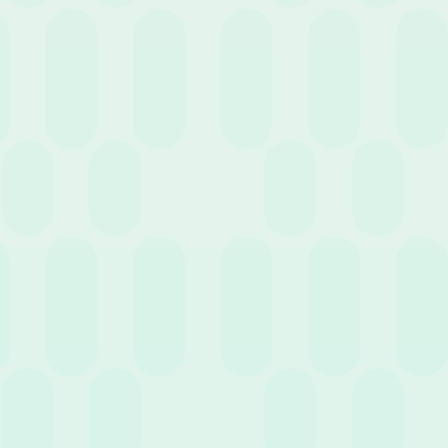
Cerca
Filtra per servizio
7 Novembre 2022
News
6 motivi per cui il software HR riduce le spese di
un’azienda