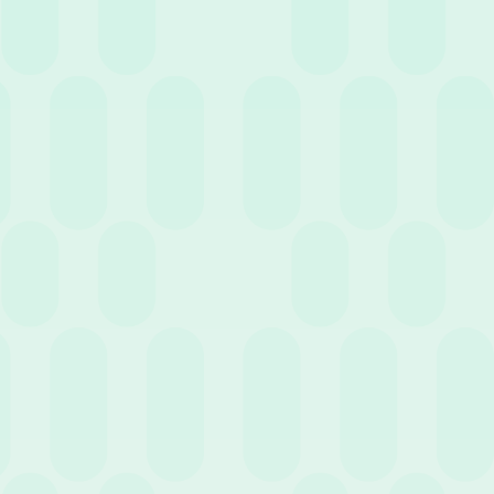
4 Maggio 2022
News
Archiviazione e Conservazione Digitale: quali
sono le differenze?
Precedente
Successivo
…
5
…
1
4
6
12
Entra nell'HR Club!