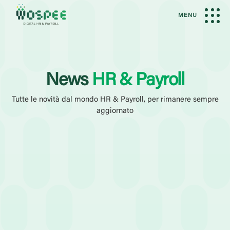
MENU
News
HR & Payroll
Tutte le novità dal mondo HR & Payroll, per rimanere sempre
aggiornato
Filtri Attivi
News
Amministrazione del Personale
Elaborazione Paghe
Categoria
Case History
Eventi
Guide
Webinar