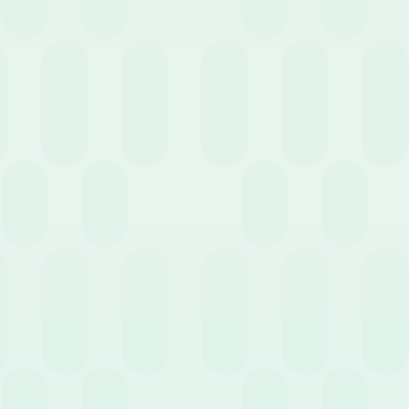
29 Agosto 2022
News
Smart Working: dal 1 Settembre addio alle
deroghe
21 Luglio 2022
News
Pianificare le ferie del team, come è andata
quest’anno?