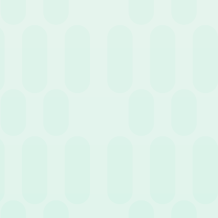
16 Giugno 2022
News
Decreto aiuti: Indennità una tantum in arrivo a
Luglio – Aggiornamenti
3 Giugno 2022
News