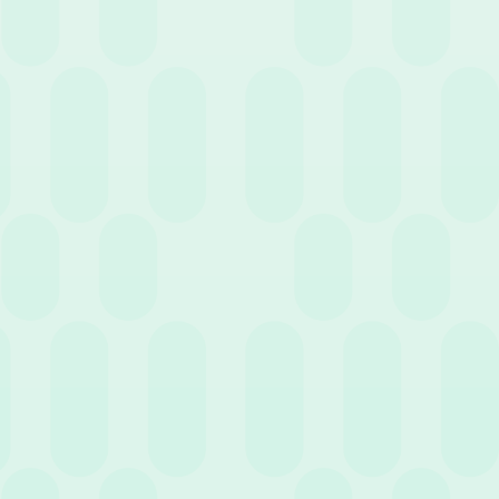
Note spese. Parola chiave: Dematerializzare
18 Maggio 2022
News
Wospee per una gestione HR internazionale