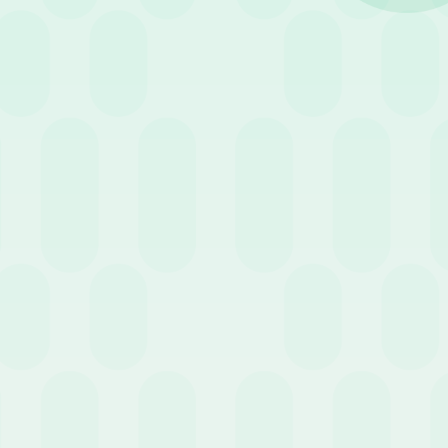
2 Aprile 2026
News
n
e
L’importanza dei sistemi di
r
rilevazione presenze per
un’amministrazione HR efficace