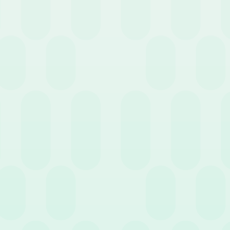
5 Febbraio 2026
News
I must have di un
software HR per aziende
produttive
Successivo