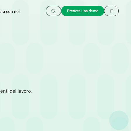
Cerca
Prenota una demo
IT
ora con noi
enti del lavoro.