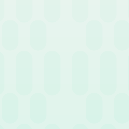
12 
Amministrazione HR: i
pilastri per un’efficace
Ges
amministrazione del
del
personale
dri