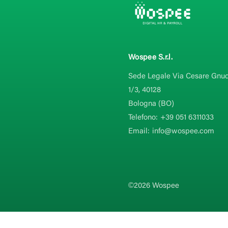
Wospee S.r.l.
Sede Legale Via Cesare Gnud
1/3, 40128
Bologna (BO)
Telefono:
+39 051 6311033
Email:
info@wospee.com
©2026 Wospee