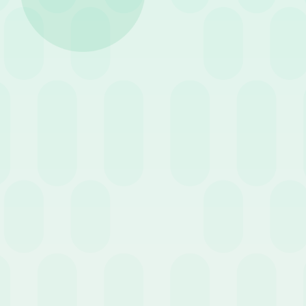
3 Giugno 2026
News
19 
La gestione delle trasferte
aziendali e delle note spese:
Tra
quadro normativo,
spe
adempimenti e novità fiscali
per
16 Marzo 2026
News