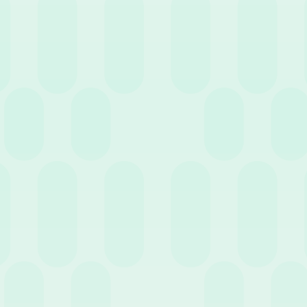
Entra nell'HR Club!
Non perderti eventi e