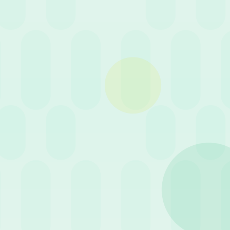
Rimuovi Filtri
 HR
Cerca
Filtra per servizio
30 Giugno 2026
News
Semplificazione INAIL: la
svolta della Circolare n.
17/2026 sul rientro da
a
infortunio e i nodi della
sicurezza