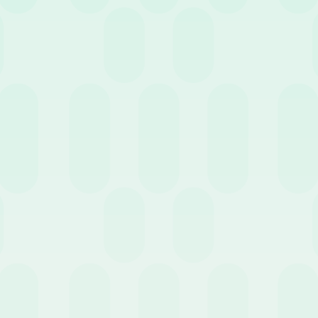
5 Maggio 2026
News
Maggio 2026
News
Perché dovresti adottare u
sferte aziendali e note
software HR per la gestion
se: la guida completa
delle assenze: i vantaggi pe
 gestirle al meglio
l’impresa
11 Marzo 2026
News