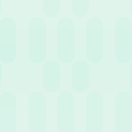
Elaborazione Paghe
Talent Management
Amministrazione
e
News
Webinar
Luglio 2026
News
30 Giugno 2026
News
anto costa davvero una
Nuovo Bonus Giovani
rnata di ferie? Gestione e
Under 35: la guida complet
mativa per le aziende
per le assunzioni nel 2026