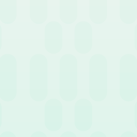
Marzo 2026
News
Come creare una nota
tire e prevedere i costi
spese efficiente: l’impatto
 lavoro: la svolta data-
della digitalizzazione in
ven dell’HR Analytics
azienda
1
…
2
13