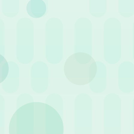
Filtri Attivi
Amministrazione del Personale
Categoria
Case History
Eventi
Guid
3 Agosto 2026
News
16 
Saldo ferie in negativo:
Qu
perché l’amministrazione del
gio
personale non può ignorarlo
Nor