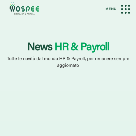
MENU
News
HR & Payroll
Tutte le novità dal mondo HR & Payroll, per rimanere sempre
aggiornato
Filtri Attivi
Rimuovi Filtri
News
Categoria
Case History
Eventi
Guide
Webinar