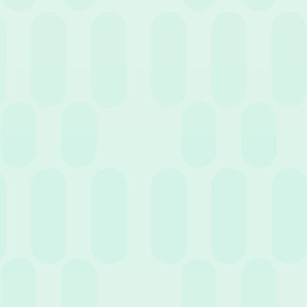
4 Maggio 2022
News
Archiviazione e Conservazione Digitale: quali
sono le differenze?
20 Aprile 2022
News
Smart Working: coinvolgimento dei dipendenti e
gestione delle attività