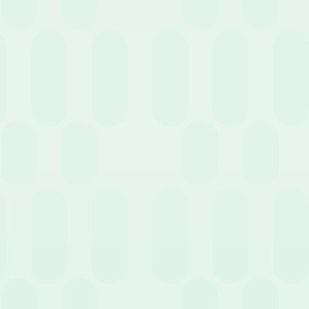
3 Febbraio 2022
News
HR sotto pressione? Meglio scegliere
l’outsourcing
24 Gennaio 2022
News
Legge di bilancio e busta paga: le novità del
2022