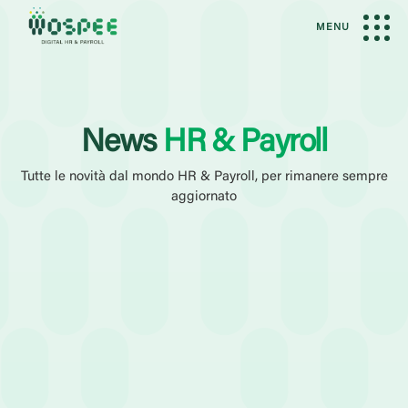
MENU
News
HR & Payroll
Tutte le novità dal mondo HR & Payroll, per rimanere sempre
aggiornato
Filtri Attivi
News
Amministrazione del Personale
Elaborazione Paghe
Categoria
Case History
Eventi
Guide
Webinar