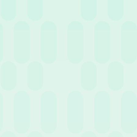
17 Dicembre 2021
News
Gestione risorse umane: per quali servizi
scegliere l’outsourcing?
Precedente
Successivo
…
6
…
1
5
7
12
Entra nell'HR Club!