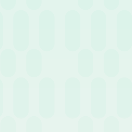
10 Marzo 2022
News
Smart Working: dal 1 Aprile addio alle deroghe
9 Febbraio 2022
News
Bring your own device: come rispettare la
privacy?