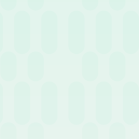
La gestione delle trasferte aziendali e delle note
spese: quadro normativo, adempimenti e novità
fiscali
19 Maggio 2026
News
Trasferte aziendali e note spese: la guida
completa per gestirle al meglio