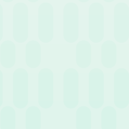
Case History
Eventi
Guide
News
Webinar
Cerca
Filtra per servizio
3 Agosto 2026
News
Saldo ferie in negativo: perché l’amministrazione
del personale non può ignorarlo