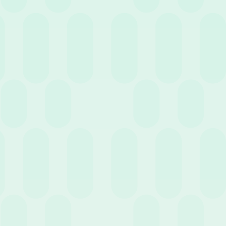
30 Giugno 2026
News
Semplificazione INAIL: la svolta della Circolare n.
17/2026 sul rientro da infortunio e i nodi della
sicurezza
3 Giugno 2026
News