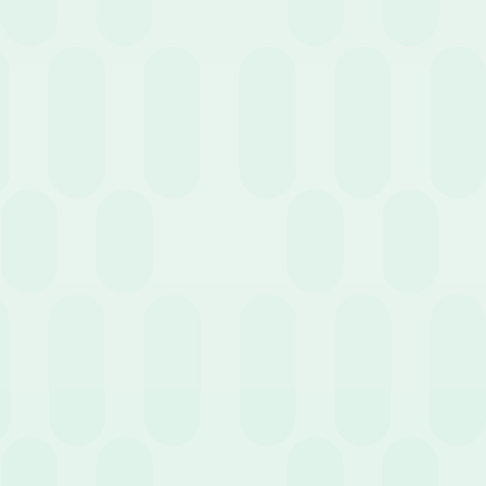
5 Maggio 2026
News
Perché dovresti adottare un software HR per la
gestione delle assenze: i vantaggi per l’impresa
15 Aprile 2026
News
Perché dovresti scegliere un servizio di
Outsourcing payroll?