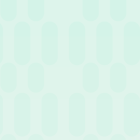
11 Marzo 2026
News
Come creare una nota spese efficiente: l’impatto
della digitalizzazione in azienda
Successivo
1
…
2
13
Entra nell'HR Club!