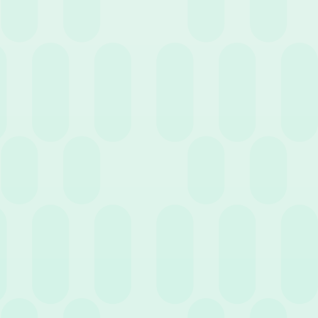
Amministrazione HR: i pilastri per un’efficace
amministrazione del personale
12 Marzo 2026
News
Gestire e prevedere i costi del lavoro: la svolta
data-driven dell’HR Analytics