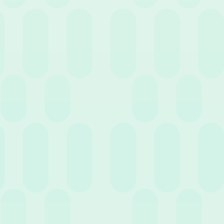
16 Luglio 2026
News
Quanto costa davvero una giornata di ferie?
Gestione e Normativa per le aziende
30 Giugno 2026
News
Nuovo Bonus Giovani Under 35: la guida
completa per le assunzioni nel 2026