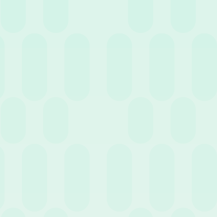
4 Maggio 2022
News
Archiviazione e Conservazione Digitale: quali
sono le differenze?
Precedente
Successivo
…
6
…
1
5
7
13
Entra nell'HR Club!