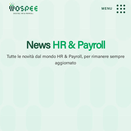
MENU
News
HR & Payroll
Tutte le novità dal mondo HR & Payroll, per rimanere sempre
aggiornato
Filtri Attivi
News
Amministrazione del Personale
Elaborazione Paghe
Categoria
Case History
Eventi
Guide
Webinar