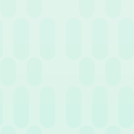
Note spese. Parola chiave: Dematerializzare
18 Maggio 2022
News
Wospee per una gestione HR internazionale