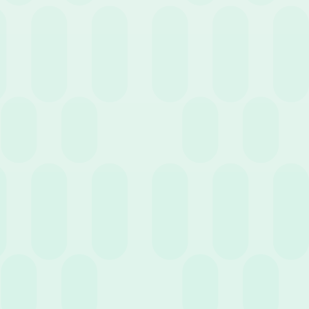
Cerca
Filtra per servizio
7 Novembre 2022
News
6 motivi per cui il software HR riduce le spese di
un’azienda