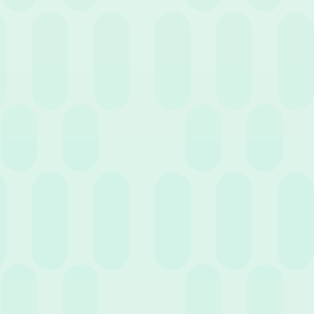
19 Ottobre 2022
News
Incentivi economici: in che modo garantire che
siano efficaci?
6 Ottobre 2022
News
Fino a 600€ di Benefit aziendali esentasse per il
caro bollette