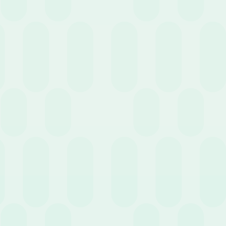
29 Agosto 2022
News
Smart Working: dal 1 Settembre addio alle
deroghe
21 Luglio 2022
News
Pianificare le ferie del team, come è andata
quest’anno?