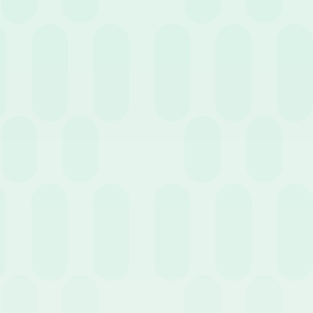
21 Settembre 2022
News
Wospee Go Green
12 Settembre 2022
News
10 motivi per cui le risorse umane dovrebbero
abbracciare la trasformazione digitale