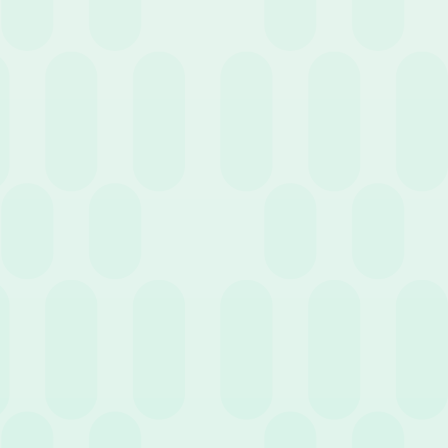
16 Giugno 2022
News
Decreto aiuti: Indennità una tantum in arrivo a
Luglio – Aggiornamenti
3 Giugno 2022
News