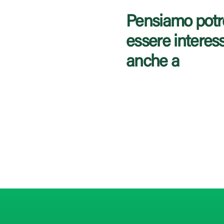
Pensiamo potr
essere interes
anche a