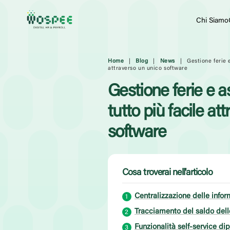
Chi Siamo
Home
|
Blog
|
News
|
Gestione ferie 
attraverso un unico software
Gestione ferie e 
tutto più facile at
software
Cosa troverai nell'articolo
Centralizzazione delle infor
Tracciamento del saldo delle
Funzionalità self-service di