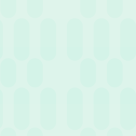
Remote working: quando funziona e come
gestirlo con successo
1 Aprile 2020
News
Bonifico dello stipendio e truffe. Come HR può
difendersi ai tempi dello smart working?
Precedente
…
10
1
9