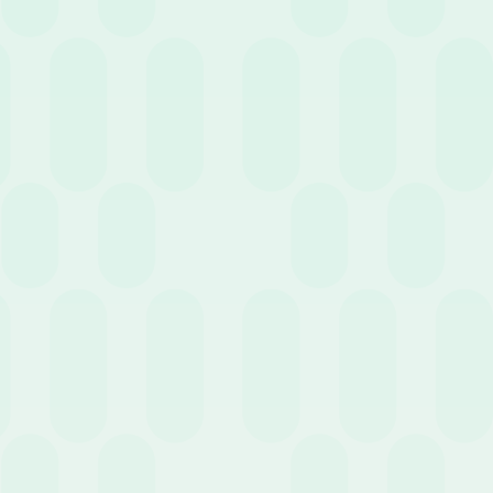
Come gestire le presenze dei dipendenti da
remoto?
13 Maggio 2020
News
Piattaforme HR digitali a supporto delle misure
per contrastare il Covid-19