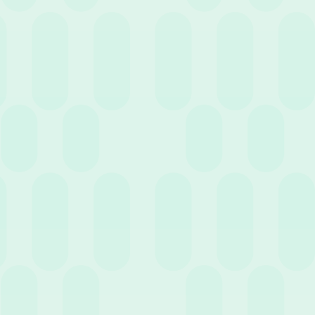
24 Giugno 2020
News
Mantenere la “lampadina accesa”: l’innovazione
in azienda e il ruolo delle risorse umane
10 Giugno 2020
News
Lavoro agile e Telelavoro: conosciamo davvero la
differenza?