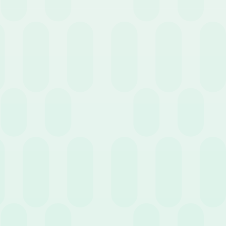
6 Maggio 2020
News
Le PMI sono pronte per lo smart working?
29 Aprile 2020
News
Digital Employee Management: cos’è e perché
parlarne