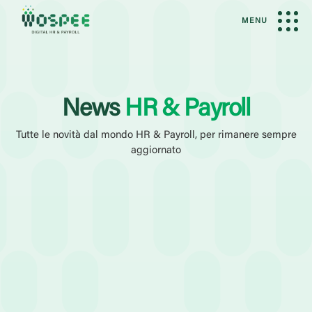
MENU
News
HR & Payroll
Tutte le novità dal mondo HR & Payroll, per rimanere sempre
aggiornato
Filtri Attivi
News
Amministrazione del Personale
Elaborazione Paghe
Categoria
Case History
Eventi
Guide
Webinar