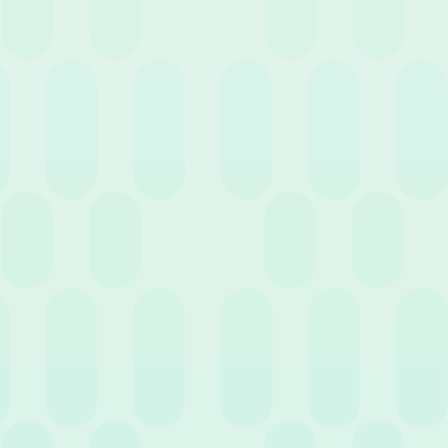
In malattia maturano le ferie e i permessi? Tutto
quello che devi sapere
7 Maggio 2026
News
La gestione dei fondi aziendali: guida
all’evoluzione dei servizi previdenziali