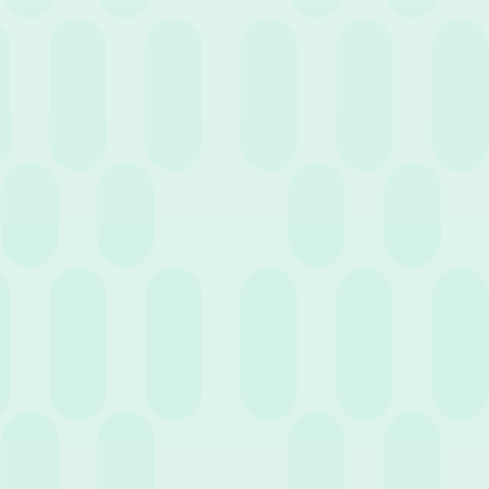
16 Luglio 2026
News
Quanto costa davvero una giornata di ferie?
Gestione e Normativa per le aziende
30 Giugno 2026
News
Nuovo Bonus Giovani Under 35: la guida
completa per le assunzioni nel 2026