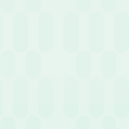
3 Giugno 2026
News
La gestione delle trasferte aziendali e delle note
spese: quadro normativo, adempimenti e novità
fiscali
20 Maggio 2026
News
Oltre il cedolino: come usare gli HR Analytics in
azienda per trasformare il costo del personale in
vantaggio competitivo