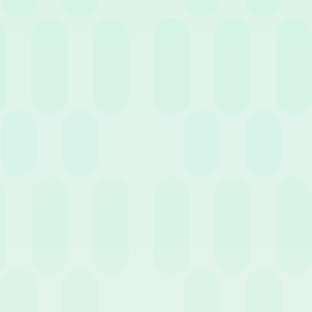
30 Giugno 2026
News
Semplificazione INAIL: la svolta della Circolare n.
17/2026 sul rientro da infortunio e i nodi della
sicurezza