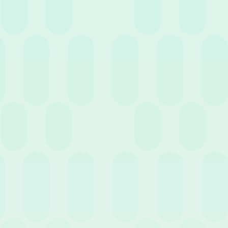
5 Maggio 2026
News
Perché dovresti adottare un software HR per la
gestione delle assenze: i vantaggi per l’impresa
Successivo
1
…
2
11
Entra nell'HR Club!