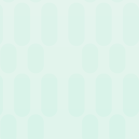
Case History
Eventi
Guide
News
Webinar
Cerca
Filtra per servizio
3 Agosto 2026
News
Saldo ferie in negativo: perché l’amministrazione
del personale non può ignorarlo