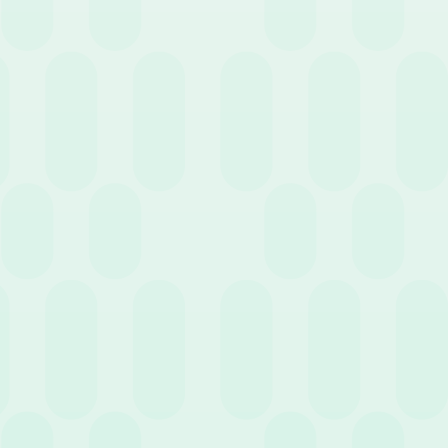
19 Maggio 2026
News
Trasferte aziendali e note spese: la guida
completa per gestirle al meglio
8 Maggio 2026
News