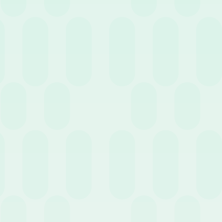
23 Giugno 2026
News
Trasparenza salariale: cosa cambia ora che la
normativa è in vigore
23 Giugno 2026
News
Ferie in “rosso”: cosa succede quando il saldo va
in negativo?