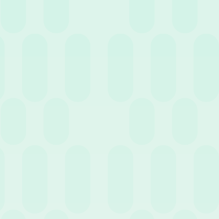
5 Gennaio 2023
News
News – CCNL Terziario Confcommercio
Precedente
Successivo
3
…
1
2
4
11
Entra nell'HR Club!