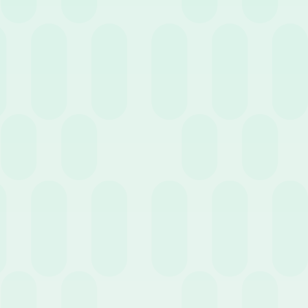
3 Aprile 2023
News
Come digitalizzare la Gestione Assenze dei
Dipendenti
29 Marzo 2023
News
Gestione risorse umane: semplificarla con un
software HR