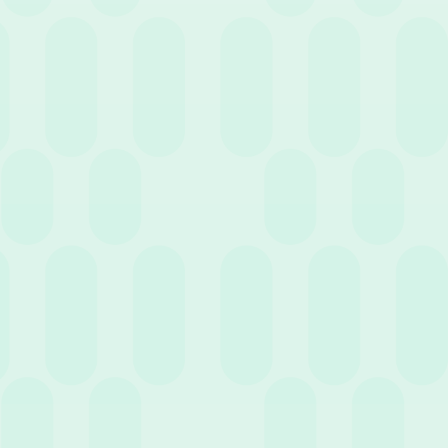
31 Maggio 2023
News
Nota Spese Aziendale: come gestirla da remoto
24 Maggio 2023
News
Gestione ferie e assenze: rendere tutto più facile
attraverso un unico software