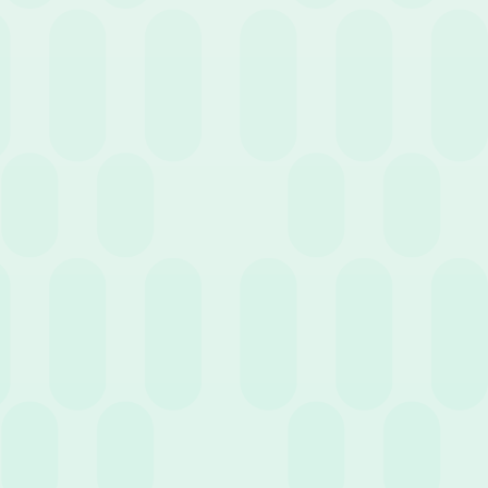
Case History
Eventi
Guide
News
Webinar
Cerca
Filtra per servizio
6 Giugno 2023
News
Gestione nota spese: come e perché realizzarla
in digitale