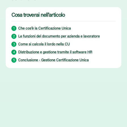
Cosa troverai nell'articolo
Che cos'è la Certificazione Unica
Le funzioni del documento per azienda e lavoratore
Come si calcola il lordo nella CU
Distribuzione e gestione tramite il software HR
Conclusione - Gestione Certificazione Unica
Articolo pubblicato il 12 Marzo 2026
Tempo di lettura:
4
minuti
Condividi
Nel panorama dell’amministrazione del personale, la gestione della
Certificazione Unica rappresenta uno degli adempimenti fiscali più
rilevanti dell’anno. Tuttavia, gestire questo flusso in modo manuale
può esporre le aziende a gravi rischi. Errori di calcolo e ritardi nella