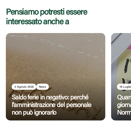
Pensiamo potresti essere
interessato anche a
3 Agosto 2026
News
16 Lugli
Saldo ferie in negativo: perché
Quan
l’amministrazione del personale
giorn
non può ignorarlo
Norma