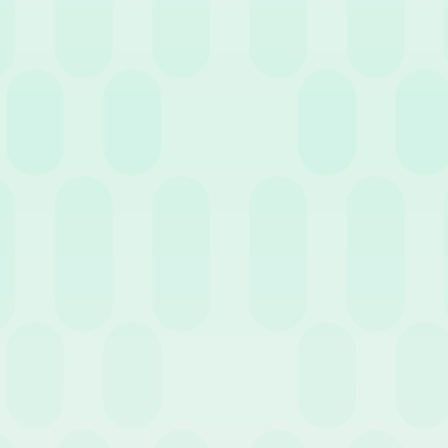
all’azienda.
C’è qualcosa che potreste
molto tempo, ma in realtà
Avete esaminato a fondo il
più efficace? Tutti in az
ridotto e potrebbero togli
Siete stati chiari su qual
azienda a crescere?
Quali sono le implicazioni
un piano di
onboarding
pr
scoprono di non avere la s
Cosa succederà se non riu
La chiave del successo è pen
Assicuratevi di essere chiari 
valorizzando al massimo il te