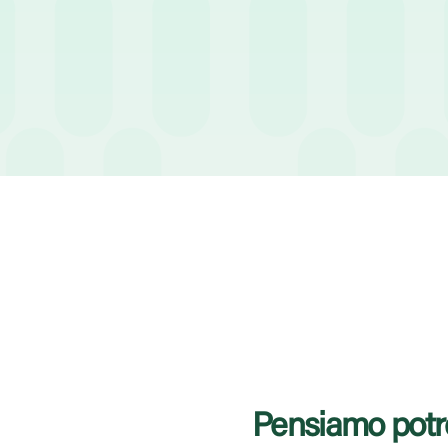
acquisire o sviluppare.
Come si sta comportando la 
Pensiamo potr