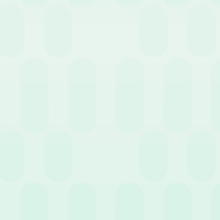
chi un problema serio organizzativo
a spalle al muro, è più probabile che
 persona giusta.
Il tempismo è
to di assumere nuovo personale.
usso stagionale, un progetto
e? Se siamo nel primo caso, potreste
 tempo indeterminato.
un
uso migliore della tecnologia
, ad
 in aree come la
gestione del
zione migliore rispetto
ialistiche (come PR o marketing) in
assunzione di una persona interna