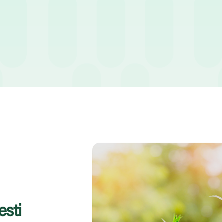
vostra azienda? State pensando di assumere personale?
esti