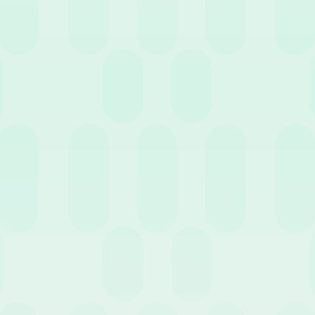
 smettere di fare? Rischiate, ad esempio, di mantenere una persona 
 non è molto redditizio?
 modo in cui il lavoro è organizzato e avete riflettuto sulla possibili
ienda sono completamente occupati o ci sono alcuni gruppi o reparti 
ere parte del carico ai loro colleghi?
e sarà il ruolo del potenziale nuovo assunto, quali competenze siano 
 finanziarie e pratiche dell’assunzione di una persona in più? L’azi
onto? (Quest’ultimo punto può sembrare ovvio, ma sono tante le az
crivania o il computer disponibile).
scirete a trovare la persona giusta? Mantenere lo status quo è un’o
sare a qualsiasi selezione in modo coerente con un piano aziendale
sulle competenze e sull’esperienza di cui la vostra azienda ha bisogn
am esistente ed il set di competenze che avete già a disposizione, r