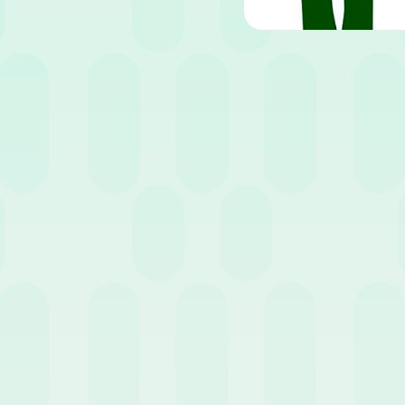
empo di lettura:
4
minuti
ncerto, ma, se guardiamo ai fatti recenti, le aziende sembrano scom
nuovo personale. Anche le tendenze sull’occupazione mostrano un i
 e indicano che saranno probabilmente le PMI a generare una parte si
o per assumere non è facile per nessuna azienda e può essere parti
udget sono particolarmente limitati.
ndere la decisione se assumere o meno nuovo persona
la magica e le circostanze e i tempi sono diversi per ogni realtà. In 