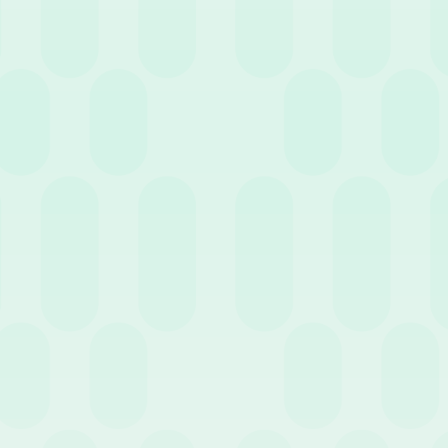
a gestire un lavoro che richiede
tà di distribuire i compiti in modo
che hanno un carico di lavoro
richieste e come aiuterà la vostra
enda può sopportarne il costo? Avete
iende che terminano una ricerca e
pzione praticabile?
 di medio-lungo periodo.
o per supportare la crescita futura,
ispetto a quelle che invece dovete