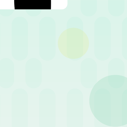
Condividi
mettere sulla crescita e quindi
ncremento della forza lavoro in
gnificativa della prevista creazione
colarmente sfidante in un momento
le?
un mondo ideale, tuttavia, la