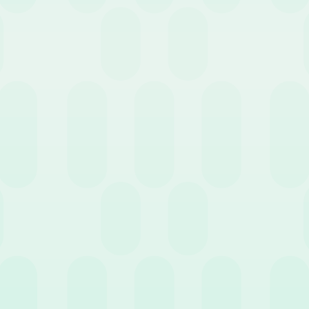
o in organico dovrebbe sicuramente essere presa prima che si verifi
e, a causa della carenza di personale.
ca una situazione di crisi non è mai una buona politica. Se ci si trov
immediatamente disponibile e non perché si è riscontrato essere la
 di assunzioni.
ande fondamentali da porsi per comprendere se sia giunto il momen
ico di lavoro aumentato a causa di un problema temporaneo (un affl
o a concludersi) o è probabile che sia una tendenza a lungo termin
ne un aiuto temporaneo piuttosto che un dipendente da assumere a
one o avete bisogno di fare le cose in modo diverso?
Potreste fare 
mplificare i processi e
ridurre gli oneri amministrativi
non necessari
ternalizzazione del lavoro a uno specialista potrebbe essere una solu
ndente? Questa a volte può essere una buona soluzione in aree spec
enza, ma potrebbe non esserci abbastanza lavoro per giustificare l’