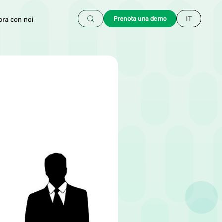
Cerca
Prenota una demo
IT
ora con noi