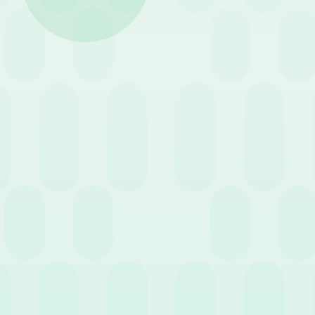
decisione di inserire qualcun
o con la gestione di un client
Non agire finché non si verifi
si assuma qualcuno perché è 
fondamentale quando si parla
Abbiamo riflettuto sulle dom
State lottando con un car
impegnativo, ma destinat
prendere in considerazio
Avete bisogno di più pers
esempio per aiutarvi a se
personale
?
Avete considerato se l’es
all’assunzione di un dipe
cui hai bisogno di esperi