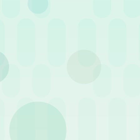
Articolo pubblicato il 10 Febbraio 2021
•
T
Il clima economico è ancora i
appaiono pronte ad assumere 
diversi settori dell’economia
di nuovi posti di lavoro.
Individuare il momento giust
come quello attuale in cui i b
Come fare quindi a pre
È chiaro, non esiste una formu