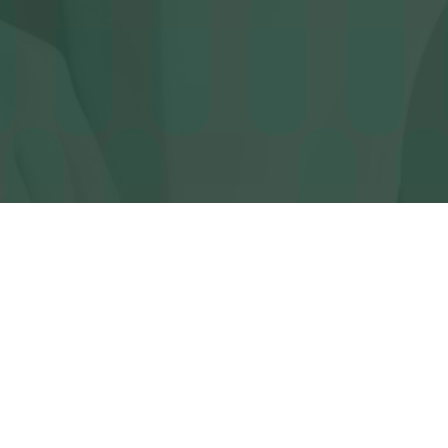
La Guida rispond
domande:
Dove trovo…