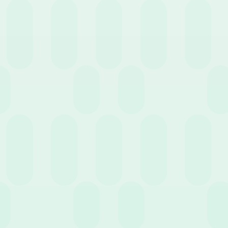
25 Agosto 2021
News
Come rafforzare 3 relazioni fondamentali delle
risorse umane
27 Luglio 2021
News