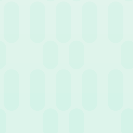
HR e manager: come costruire una relazione
produttiva
7 Luglio 2021
News
Gestione ferie estive: che incubo!