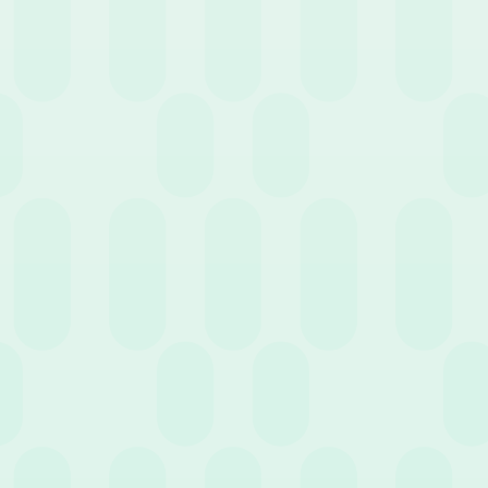
Cerca
Filtra per servizio
24 Gennaio 2022
News
Legge di bilancio e busta paga: le novità del
2022