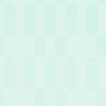
16 Giugno 2021
News
Gestione sicura dei documenti HR: la
Conservazione Digitale
Precedente
Successivo
…
6
…
1
5
7
9
Entra nell'HR Club!