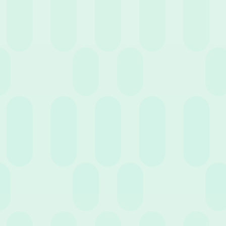
19 Gennaio 2022
News
Il mondo del lavoro quest’anno: cosa aspettarci?
17 Dicembre 2021
News
Gestione risorse umane: per quali servizi
scegliere l’outsourcing?