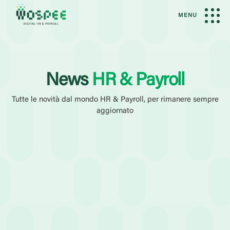
MENU
News
HR & Payroll
Tutte le novità dal mondo HR & Payroll, per rimanere sempre
aggiornato
Filtri Attivi
News
Amministrazione del Personale
Elaborazione Paghe
Categoria
Case History
Eventi
Guide
Webinar