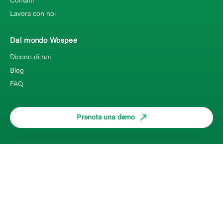
Contatti
Lavora con noi
Dal mondo Wospee
Dicono di noi
Blog
FAQ
Prenota una demo
©2026 Wospee
P.I.03821341207
Privacy Policy
Cookie Policy
Credits
Informativa sulla raccolta