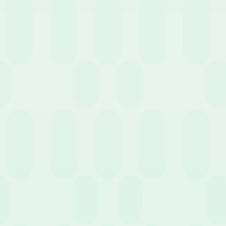
8 Settembre 2021
News
Conservazione sostitutiva delle note spese: cosa
devi sapere
1 Settembre 2021
News
Gestione dei dipendenti: organizzare un rientro
efficiente dopo le ferie