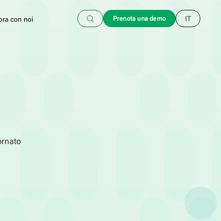
Cerca
Prenota una demo
IT
ora con noi
ornato
ministrazione HR
Gestione payroll