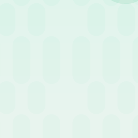
24 Gennaio 2022
News
o
Legge di bilancio e busta
paga: le novità del 2022