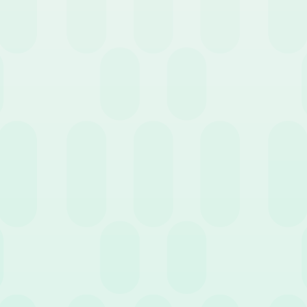
Gennaio 2022
News
22 Dicembre 2021
News
 energia al team per il
Cosa vi è piaciuto leggere
22
quest’anno?
…
6
…
1
5
7
12