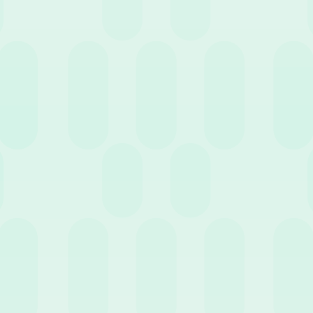
Cer
e
Webinar
20 Aprile 2022
News
aggio 2022
News
Smart Working:
hiviazione e
coinvolgimento dei
servazione Digitale:
dipendenti e gestione delle
li sono le differenze?
attività