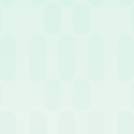
ebbraio 2022
News
3 Febbraio 2022
News
ng your own device:
HR sotto pressione? Megli
e rispettare la privacy?
scegliere l’outsourcing