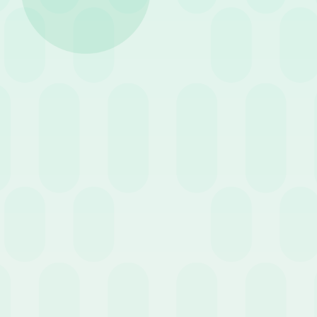
10 Marzo 2022
News
9 F
Smart Working: dal 1 Aprile
Bri
addio alle deroghe
com