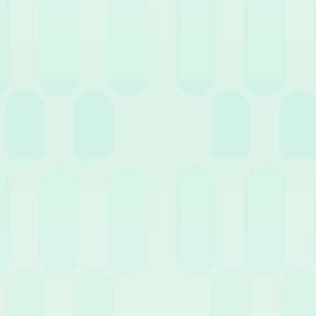
Entra nell'HR Club!
Non perderti eventi e