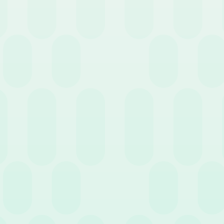
19 Gennaio 2022
News
12 
Il mondo del lavoro
quest’anno: cosa
Dai
aspettarci?
20
Precedente