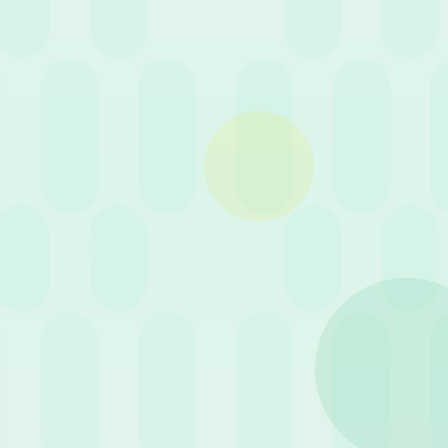
ca
Filtra per servizio
31 Marzo 2022
News
Riduzione Aliquota
Contributiva 0,8%