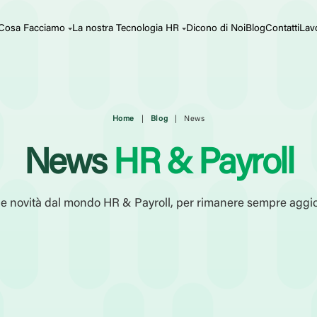
Cosa Facciamo
La nostra Tecnologia HR
Dicono di Noi
Blog
Contatti
Lav
Home
|
Blog
|
News
News
HR & Payroll
 le novità dal mondo HR & Payroll, per rimanere sempre aggi
ersonale
Elaborazione Paghe
Talent Management
Am