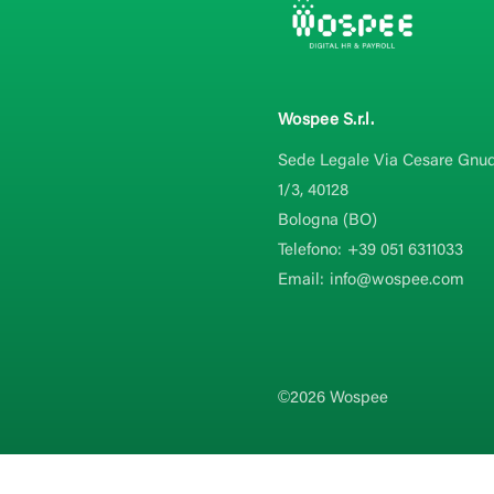
Wospee S.r.l.
Sede Legale Via Cesare Gnud
1/3, 40128
Bologna (BO)
Telefono:
+39 051 6311033
Email:
info@wospee.com
©2026 Wospee