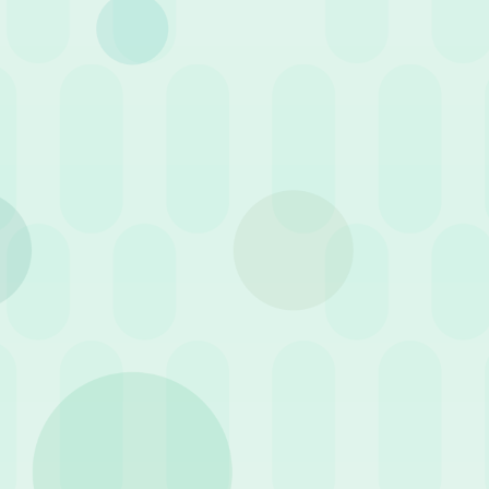
Rimuovi Filtri
Categoria
Case History
Eventi
Guid
4 M
18 Maggio 2022
News
Arc
Wospee per una gestione
Con
HR internazionale
qua