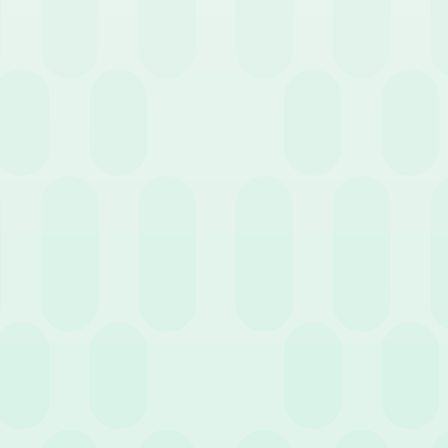
17 Dicembre 2021
News
Gestione risorse umane: per
quali servizi scegliere
l’outsourcing?
Successivo