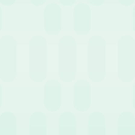
stituzionale irrinunciabile. Il loro scopo è il recupero delle energie p
e e familiare. Per legge, spettano almeno 4 settimane di ferie all’ann
ività):
i ROL (Riduzione Orario di Lavoro) e i permessi per le festivi
site mediche o commissioni personali. La loro quantità è stabilita da
ie e dei permessi avviene anche in malattia?
 europea proteggono il lavoratore affinché l’evento “malattia” non lo 
e regolarmente
durante la malattia. Il principio cardine è che lo sta
to a godere del riposo annuale una volta guariti. Quindi, anche in ca
gni mese.