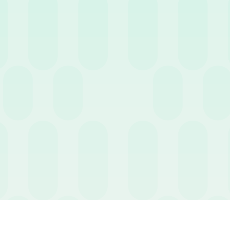
FAQ – Maturazione ferie
Cosa succede se mi ammal
vengono sospese. Il period
per il futuro.
I permessi non goduti sc
permessi hanno spesso un
nella busta paga del mes
La maturazione cambia per
sarà proporzionale all’orar