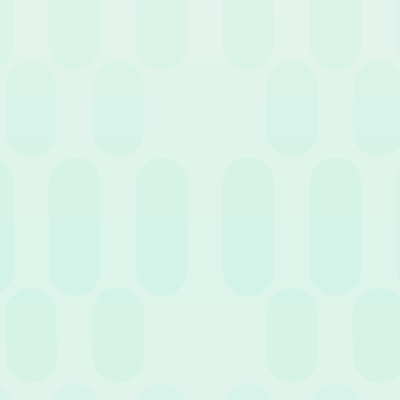
La maturazione dei Permes
Anche per i permessi vale soli
delle ferie, i permessi sono r
maturazione è garantita, ma è
lunghissima durata.
Nota importante:
la maturazio
giorni di malattia oltre il qua
Come un software HR pu
Nonostante le regole siano ch
diversi CCNL, può esporre a e
Un
software HR
semplifica dr
tra ferie e malattia e garanti
rischio di contenziosi.