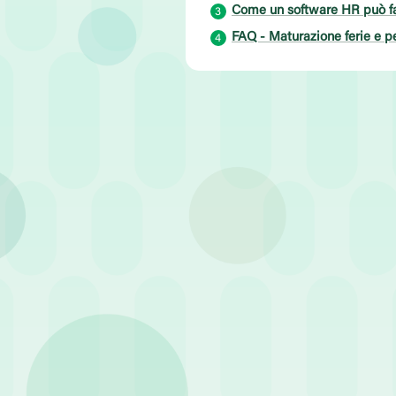
Come un software HR può fa
FAQ - Maturazione ferie e p
Articolo pubblicato il 8 Maggio 2026
•
Tem
Uno dei dubbi più frequenti q
e dei permessi in malattia: “
La risposta breve è sì, ma ci 
In questo articolo analizziam
Che cosa sono le ferie 
Anche se li vediamo spesso ac