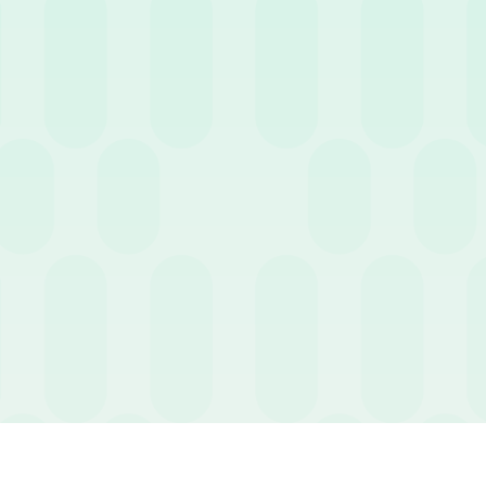
mpedire il recupero fisico, le ferie
erie che rimarranno così disponibili
 godute entro i termini di legge, i
te vengono monetizzati e pagati
co, ma la quantità di ore accumulate