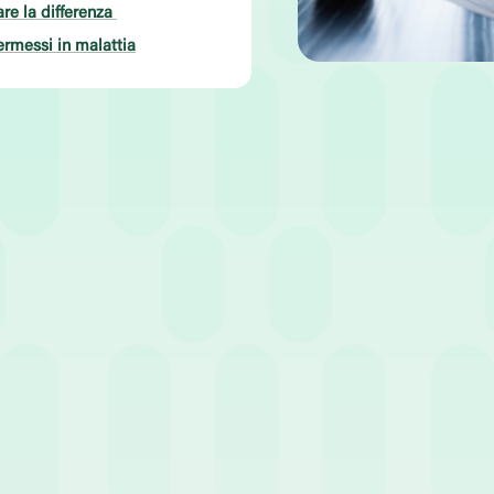
re la differenza
ermessi in malattia
po di lettura:
3
minuti
uando si consulta il cedolino dopo un periodo di assenza per salute 
Ma se ero assente, ho comunque accumulato giorni di riposo?”.
sono delle regole specifiche da conoscere per capire come variano i 
o cosa prevede la normativa attuale.
e i permessi?
corpati nel riepilogo della busta paga, hanno scopi e origini diver