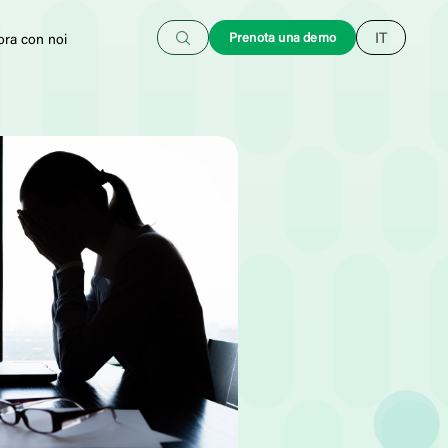
Cerca
Prenota una demo
IT
ora con noi