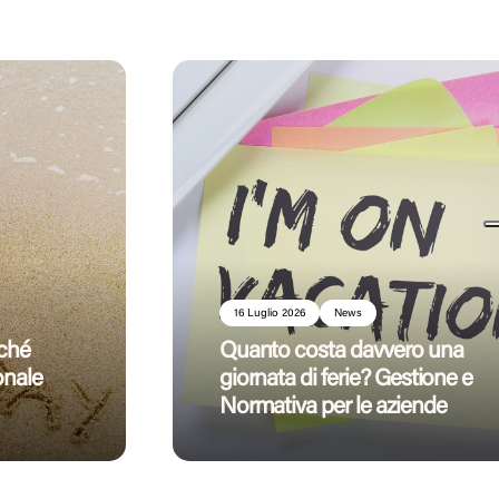
16 Luglio 2026
News
rché
Quanto costa davvero una
onale
giornata di ferie? Gestione e
Normativa per le aziende