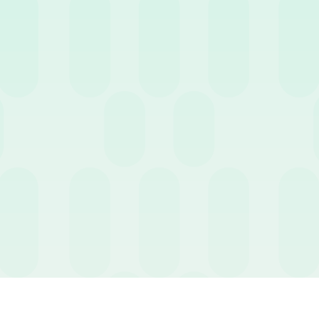
 e permessi in malattia
o mentre sono già in ferie?
Se la malattia è documentata e tale da i
o di assenza viene convertito in malattia, “congelando” i giorni di f
adono come le ferie?
Mentre le ferie devono essere obbligatoriamente
a scadenza annuale definita dal CCNL. Se non utilizzati, solitamen
e successivo alla scadenza.
 i lavoratori in part-time?
Il diritto alla maturazione rimane identi
io di lavoro svolto.