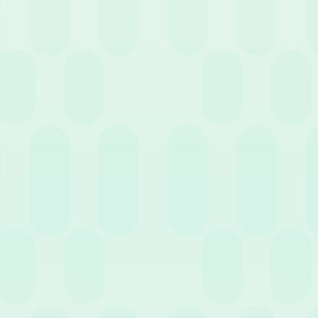
effettivo”. Tuttavia, a differenza
ccanica, Terziario, ecc.) la
i eccezioni legate ad assenze di
porto
, ovvero il limite massimo di
in aziende con molti dipendenti e
empo reale, gestisce le conversioni
endente, riducendo al minimo il