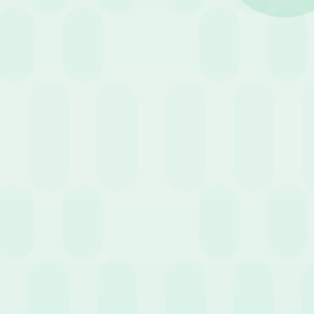
sicofisiche e la possibilità di
o.
tà soppresse servono per gestire
i singoli Contratti Collettivi
penalizzi nel suo diritto al riposo
to di salute impedisce il lavoro, ma
so di assenze prolungate, il monte