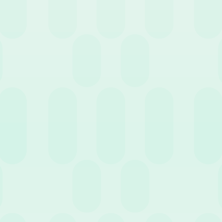
si (ROL)
tamente lo stesso principio della malattia considerata come “servizio 
egolati dai CCNL: nella quasi totalità dei settori (Commercio, Metalme
 sempre bene consultare il proprio contratto specifico per eventual
ne avviene finché il dipendente resta all’interno del
periodo di com
le il datore di lavoro può recedere dal contratto.
ò fare la differenza
iare, tenere traccia manualmente di queste variabili, specialmente 
rrori di calcolo.
asticamente questo processo: aggiorna automaticamente i ratei in t
sce che i saldi siano sempre corretti sia per l’azienda che per il dip