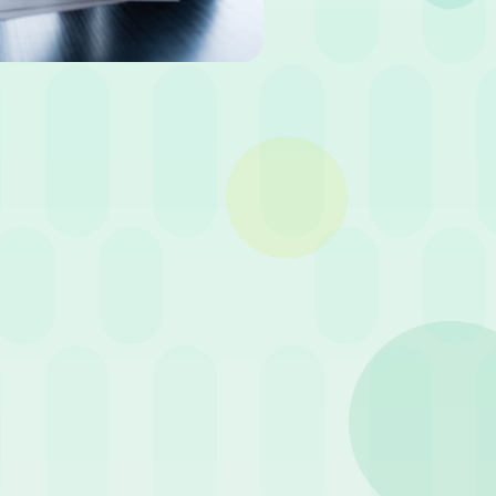
Condividi
riguarda la maturazione delle ferie
contatori delle ferie e dei permessi.
se: