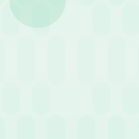
Le ferie:
sono un diritto co
dedicarsi alla vita social
I permessi (ROL e Ex-Fest
assenze più brevi, come vi
Nazionali (CCNL).
La maturazione delle fer
La normativa italiana e quella
futuro.
La maturazione delle ferie
Le ferie
continuano a maturar
non deve pregiudicare il dirit
ferie continuerà a crescere o