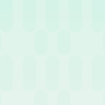
 molto si parla ultimamente, è complementare a questi strumenti?”
aziendale
, ci riferiamo a beni e servizi che il datore di lavoro offre a
 di un atto unilaterale, con lo scopo di migliorare la qualità della vi
 welfare aziendale non escludono gli strumenti di cui abbiamo parlato
ano in diverse aree di intervento che possono riguardare il benessere 
onamenti a palestre, cura alla persona viaggi, servizi di sostegno psi
aby sitter, asilo nido, servizi di assistenza per anziani, corsi estivi 
za complementare o la mobilità dei lavoratori (somme versate per l’ac
gi si parla molto anche di benefit per le utenze domestiche e per mutu
e anche per il particolare regime fiscale connesso.
iglio per le aziende che si trovano a ragionare su queste tematiche?
i datore di lavoro non può prescindere dalle specifiche esigenze dell
rre valutare la sostenibilità economica dei piani che si scelgono e p