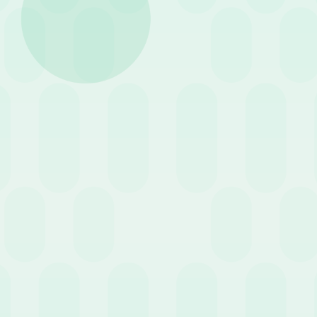
dipendenti
e alla
solidità del
In un’epoca in cui la competit
sguardo approfondito su come 
motivata e orientata al succe
Retention dei dipendent
“Nell’ambito risorse umane uno
percezione ha a riguardo nel 
Guardando alla realtà delle 
rapporti di lavoro
, visto il f
offrire un
ambiente di lavoro a
connessi alla
produttività
del
in campo maggiori energie per
Strumenti per l’HR