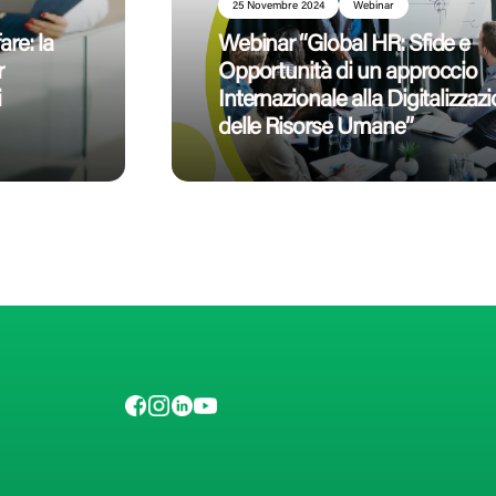
25 Novembre 2024
Webinar
are: la
Webinar “Global HR: Sfide e
r
Opportunità di un approccio
i
Internazionale alla Digitalizzaz
delle Risorse Umane”