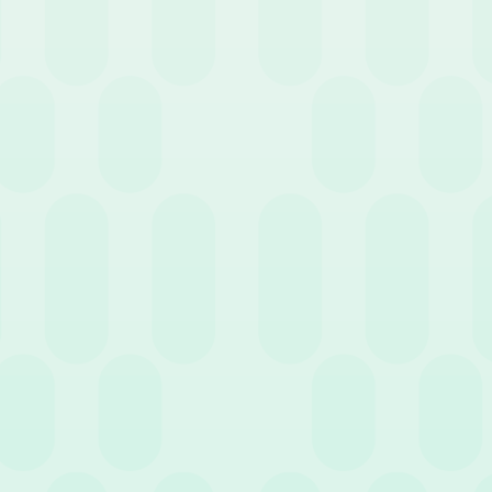
collaboratori?”
 però studiati con riferimento alla
 ai destinatari (singoli dipendenti/
ne
direttamente legati all’aumento
ziendali, oppure, soprattutto a
 la stabilità del rapporto di lavoro. Il
di denaro in cambio dell’impegno di
ndividuale, sono previsti anche
ati requisiti strutturali, si
 ai dipendenti. In questo caso i
ere offerti anche
benefit
, che
a programmi di sviluppo