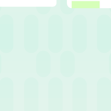
Tempo di lettura:
5
minuti
inamico di oggi, la
retention dei dipendenti
si presenta come un tema
ende. In questa intervista l’avvocata giuslavorista Francesca Casini, c
 di lavoro
possa diventare un fattore determinante nella
fidelizzazio
ortanza di preservare il
talento
all’interno delle organizzazioni, met
le aziende affrontano nel trattenere i dipendenti più qualificati. A
ventare pilastri fondamentali per la creazione di un ambiente lavora
oddisfatti nel lungo termine.
à la sua esperienza e conoscenza legale, illustrando come una
gestio
a non solo rispettare i parametri legali, ma anche contribuire in mo