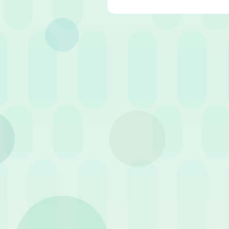
Articolo pubblicato il 14 Dicembre 2023
•
Nel panorama professionale d
crescita sostenibile delle azi
come la
gestione dei rapporti
per sostenere il talento.
Esploreremo la crescente imp
giuslavoristico
e le sfide che 
iniziative di welfare
possano di
ma li mantenga impegnati e s
L’avvocata Casini condivider
delle
politiche di welfare
poss