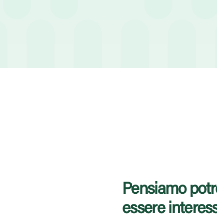
di legge e con particolari ca
Pensiamo potr
essere interes