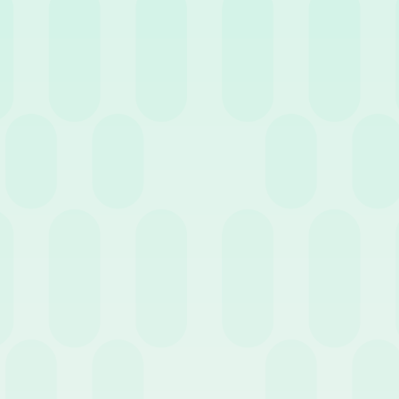
“Il welfare aziendale, di cui
Quando parliamo di
welfare 
base di un accordo collettivo o
dei loro familiari. I Piani di
I servizi di welfare si applic
convenzioni con strutture, abb
famiglia e lavoro (servizi di b
universitarie..), la previden
trasporto, buoni benzina. ) Og
di grande attualità e interess
Un consiglio
“Può lasciarci un ultimo cons
Innanzitutto, la scelta di ogn
si vogliono raggiungere. Occo