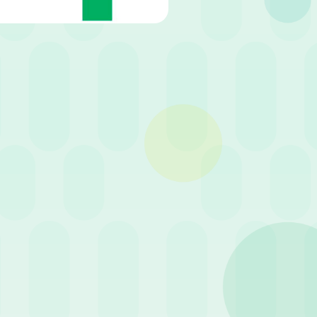
Condividi
 cruciale per la stabilità e la
i offre un’illuminante prospettiva su
ne e gratificazione dei collaboratori
tendo in luce l’attuale
contesto
nalizzeremo come
accordi individuali e
tivo che non solo attragga talenti,
ne attenta dei contratti individuali
e
do significativo al
benessere dei