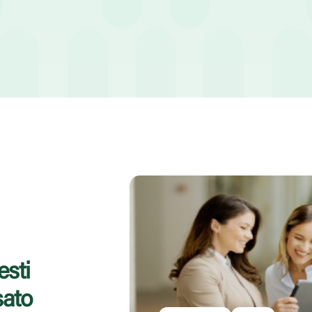
utele. Non si può infatti prescindere da un’attenta progettazione e
esti
sato