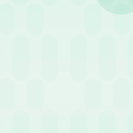
lento, questa intervista offre uno
r creare una forza lavoro stabile,
ention dei dipendenti; che
e sentito è quello di
stabilizzare i
ioni importanti, ma anche quello di
l personale sono infatti strettamente
mpegno, più saranno inclini a mettere
cendo anche l’assenteismo.