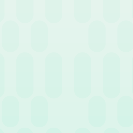
“Quali strumenti ritiene azie
Molteplici sono gli strumenti 
singola realtà imprenditorial
dipendenti di un determinato
di produttività in quanto pre
livello individuale, possono s
datore di lavoro stipula un a
quest’ultimo a rimanere in az
accordi che aumentano i termin
predispongono anche piani di 
dipendenti vengono coinvolti 
Oltre ai premi monetari, ma r
possono assumere diverse form
professionale all’interno dell’
Welfare Aziendale