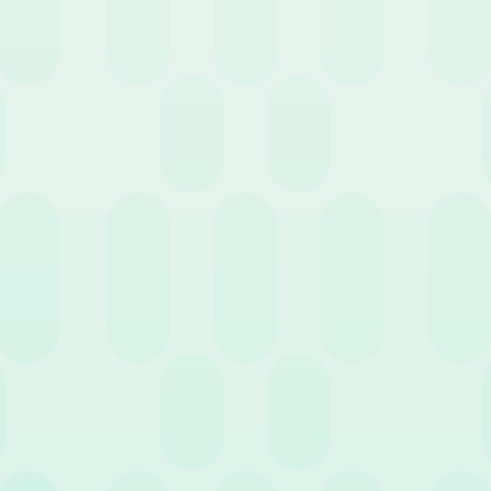
nde ed HR abbiano a disposizione per lavorare sulla motivazione dei 
per migliorare la qualità del lavoro e del clima aziendale, che vanno
e e alle esigenze concrete che ogni impresa ha anche con riferimento
 comparto/ generalità dei dipendenti). Ci sono
Piani di Incentivazio
vedono premi o ricompense al raggiungimento di specifici obiettivi a
ottoscriversi
Accordi di Retention
, il cui obiettivo è quello di favorire
ccordo con il lavoratore nel quale si impegna a versare una somma 
ienda per un certo periodo di tempo. Nella prassi, sempre a livello i
i di preavviso contrattuale. Per le imprese che rispondono a determin
incentivazione che prevedono l’assegnazione di azioni della società
nello sviluppo dell’azienda a lungo termine.
imanendo sempre nell’ambito di Piani di incentivazione, possono ess
e, dal finanziamento di corsi di formazione o master, all’accesso 
azienda stessa.