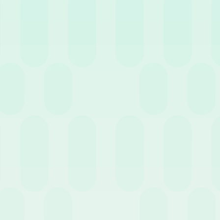
 beneficio dei propri dipendenti, sulla
ta ed il benessere dei lavoratori e
 sopra, ai quali possono aggiungersi.
e la salute (rimborsi sanitari,
cologico on line,..), la conciliazione
o campus per i figli, pagamento tasse
quisto di abbonamenti per il
i e affitti. Si tratta di una materia
”
’organizzazione e degli obiettivi che
redisporli nel rispetto delle norme