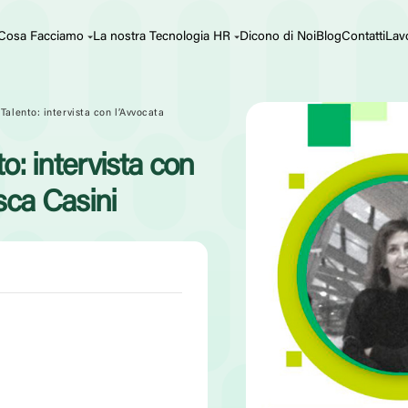
Cosa Facciamo
La nostra Tecnologia HR
Dicono di Noi
Blog
Contatti
Lav
 Talento: intervista con l’Avvocata
o: intervista con
sca Casini