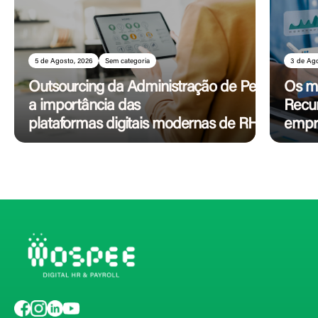
5 de Agosto, 2026
Sem categoria
3 de Ag
Outsourcing da Administração de Pessoal:
Os me
a importância das
Recu
plataformas digitais modernas de RH
empr