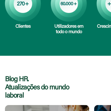
270
+
+
60.000
+
Clientes
Utilizadores em
Cresci
todo o mundo
Blog HR.
Atualizações do mundo
laboral