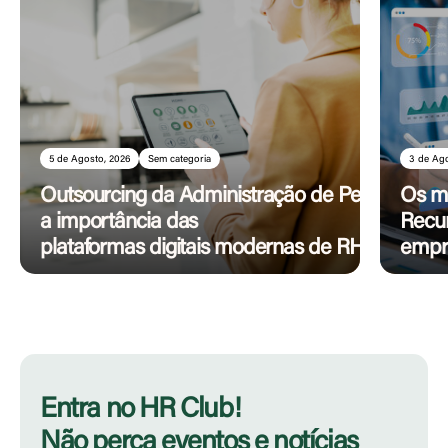
5 de Agosto, 2026
Sem categoria
3 de Ag
Outsourcing da Administração de Pessoal:
Os me
a importância das
Recu
plataformas digitais modernas de RH
empr
Entra no HR Club!
Não perca eventos e notícias