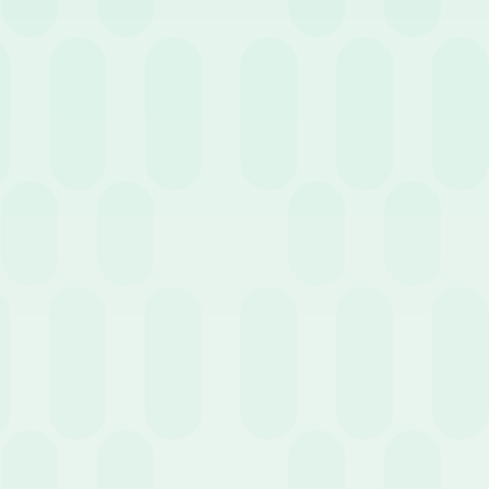
1. Gestión de asistencia y ausencias
Monitoreo de horas laborales, vacaciones y permisos
La eficiencia
de la
gestión de RR. HH.
pasa por el uso de calendarios
compartidos y flujos de aprobación automatizados. Gracias
al
autoservicio
para los empleados, accesible también
vía app móvil, la solicitud de ausencias se vuelve inmediata. El
sistema debe permitir el seguimiento puntual de cada tipo de
ausencia, desde motivos personales hasta bajas por enfermedad.
Un
software de RR. HH.
de alto nivel debe ser plenamente
configurable para adaptarse a diferentes convenios colectivos,
políticas empresariales específicas y festividades locales.
Informes detallados para el análisis de la productividad
Tener una
visión clara sobre las tasas de absentismo es vital para planificar
las cargas de trabajo. El uso de informes automáticos ofrece a
la
gestión de recursos humanos
una visibilidad inmediata sobre la
regularidad y el impacto de las ausencias dentro de los equipos.