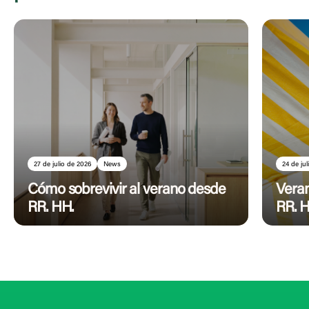
27 de julio de 2026
News
24 de ju
Cómo sobrevivir al verano desde
Veran
RR. HH.
RR. H