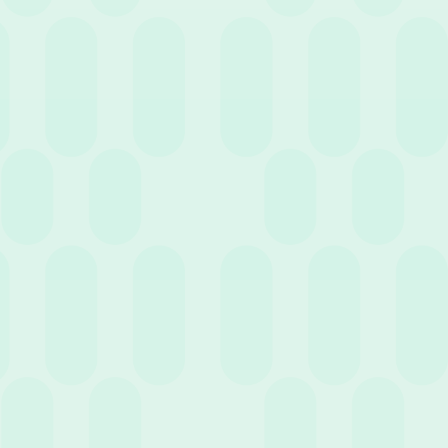
Pero, ¿cuáles son las soluciones más eficaces? En este análisis
profundo examinaremos la naturaleza de estas herramientas, las
áreas funcionales necesarias para una
gestión de RR.
HH
.
moderna, los criterios para evaluar a los proveedores y,
finalmente, una selección de los mejores aplicativos hoy en el
mercado.
¿Qué es, en concreto, un software de RR. HH.?
Un
software de RR. HH.
es una plataforma digital diseñada para
automatizar y perfeccionar todo el ciclo operativo de la
gestión de
recursos humanos
. Desde la
gestión de asistencia
hasta
la
evaluación del desempeño
, estas plataformas permiten
centralizar la información, eliminando la fragmentación de datos y
las tareas repetitivas.
Implementar un sistema para la
gestión de RR. HH.
no significa
solo digitalizar documentos, sino: