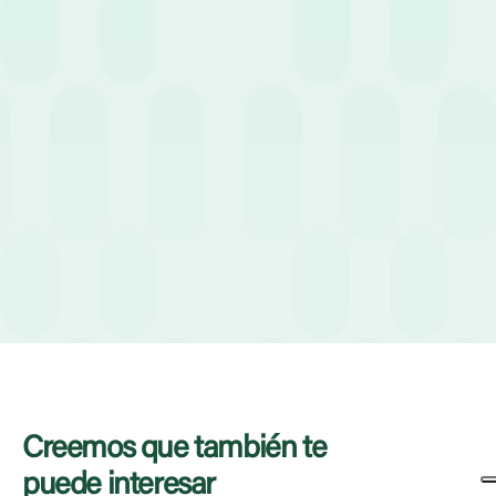
SAP SuccessFactors
: Ideal para grandes multinacionales
con infraestructuras complejas. Destaca en el análisis
predictivo y la planificación de la fuerza laboral. Debido a su
complejidad, suele requerir especialistas internos para su
gestión.
Zoho People
: Una solución ágil y accesible para
pequeñas empresas. Su fuerza reside en la integración con la
suite Zoho y su excelente relación calidad-precio para
digitalizar procesos básicos sin grandes inversiones iniciales.
Creemos que también te
puede interesar