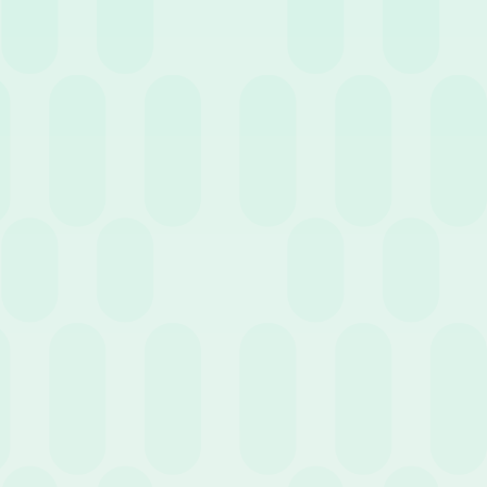
¿El soporte técnico es eficiente?
¿Qué garantías de tiempo de
respuesta ofrecen?
Los mejores softwares de RR. HH. del
mercado
Cezanne HR
: Uno de los más completos y flexibles para
empresas nacionales e internacionales. Su
estructura
modular
permite una solución personalizada que evoluciona
con el negocio. Destaca por su excelente soporte y cubre
desde la gestión de datos hasta el desarrollo del talento y
reclutamiento, con pleno soporte multiidioma y cumplimiento
del RGPD.
BambooHR
: Concebido principalmente para pequeñas
empresas. Destaca por su
interfaz intuitiva
, ideal para quienes
no tienen competencias técnicas avanzadas. Facilita el
seguimiento de horas y el monitoreo del desempeño.