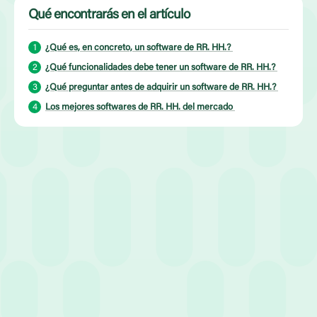
Qué encontrarás en el artículo
¿Qué es, en concreto, un software de RR. HH.?
¿Qué funcionalidades debe tener un software de RR. HH.?
¿Qué preguntar antes de adquirir un software de RR. HH.?
Los mejores softwares de RR. HH. del mercado
Artículo publicado el 25 de febrero de 2026
Tiempo de lectura:
6
minutos
Condividi
La gestión de los recursos humanos representa hoy el motor de
cualquier organización, independientemente de su volumen de
negocio. Para optimizar cada proceso, la adopción de una
solución entre los mejores softwares de RR. HH. disponibles
actualmente se ha convertido en una elección obligada para las
empresas que aspiran a la excelencia.