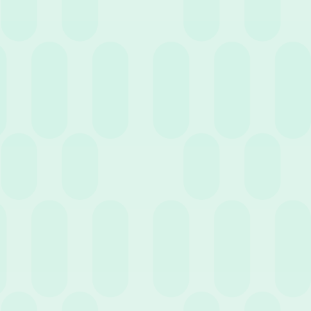
incorporaciones con una experiencia digital sencilla.
¿Qué preguntar antes de adquirir un software
de RR. HH.?
¿Es escalable?
¿Puede crecer con mi empresa?
¿Se integra con otros sistemas?
¿Cómo se conecta con la
contabilidad, CRM o ERP?
¿Cuáles son las opciones de configuración?
¿Refleja nuestros
procesos específicos?
¿Está garantizada la seguridad de los datos?
¿Qué protocolos
de cifrado utiliza?
¿Cuál es el coste total?
¿Hay gastos extra por actualizaciones
o soporte?