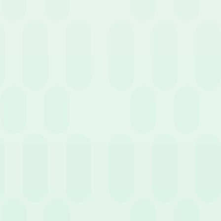
2. Gestión del personal
Archivo centralizado de información personal y
contractual
Recopilar los datos de los colaboradores en una única
base de datos en la nube garantiza seguridad y pleno
cumplimiento del RGPD. Permitir que los empleados actualicen
autónomamente sus datos (como coordenadas bancarias) acelera
los procesos y reduce sensiblemente las tareas administrativas del
equipo de RR. HH.
Documentación y archivo digital
La integración de la
firma
electrónica
y del archivo digital bajo normativa transforma la
gestión de documentos. Desde la distribución de nóminas hasta la
conservación de notas de gastos, estas funciones eliminan la
dependencia del papel y optimizan el espacio físico.
3. Gestión del Talento (Talent Management)
Evaluación del Desempeño
Un módulo avanzado permite
estructurar procesos de evaluación a medida. Es posible mapear
roles y competencias, creando fichas de evaluación con pesos