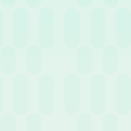
Reducir drásticamente el riesgo de error humano.
Potenciar los flujos de comunicación interna.
Pasar de una gestión administrativa a una verdadera visión
estratégica del personal.
Sin embargo, conviene recordar que la oferta es amplia: las
características técnicas varían sensiblemente de un proveedor a
otro y, por tanto, es esencial identificar la tecnología que mejor se
alinee con sus necesidades.
¿Qué funcionalidades debe tener un software
de RR. HH.?
En la fase de selección del mejor
software de RR. HH.
para la
propia realidad, es prioritario analizar las áreas funcionales clave
que la plataforma digitalizará. Estos son los pilares
fundamentales: