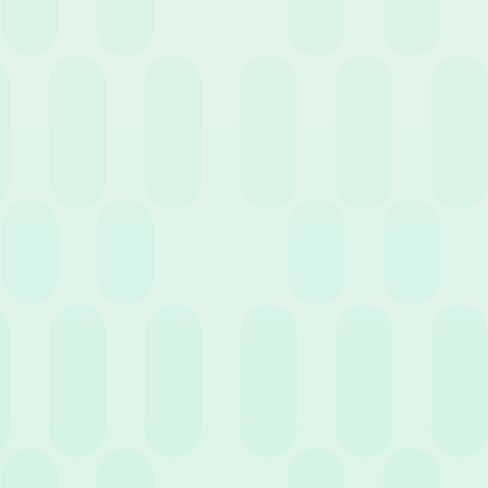
diferenciados. Un software moderno soporta modelos ágiles
como la autoevaluación y el feedback 360°.
Planes de carrera
Esencial para identificar el talento interno y
prevenir el riesgo de rotación en posiciones clave. La
gestión de
RR. HH.
puede definir planes de desarrollo basados en datos
objetivos, orientando mejor el reclutamiento y la formación.
Formación
Además de gestionar la
formación obligatoria
con sus
recordatorios y plazos, el software debe permitir recoger las
necesidades formativas del personal. La integración con
sistemas
LMS (Learning Management System)
facilita el acceso a
contenidos desde cualquier dispositivo.
4. Reclutamiento y onboarding
El diálogo nativo entre el
software de RR. HH.
y los sistemas ATS
agiliza el proceso de selección. La automatización permite
gestionar cribas, entrevistas y feedback de forma centralizada.
Finalmente, un portal de
onboarding
dedicado recibe a las nuevas