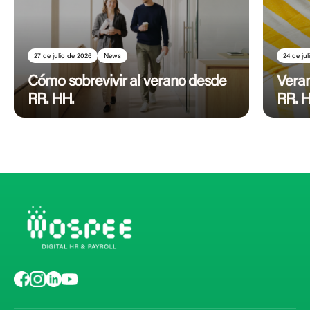
27 de julio de 2026
News
24 de ju
Cómo sobrevivir al verano desde
Veran
RR. HH.
RR. H