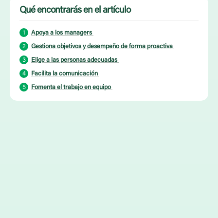
Qué encontrarás en el artículo
Apoya a los managers
Gestiona objetivos y desempeño de forma proactiva
Elige a las personas adecuadas
Facilita la comunicación
Fomenta el trabajo en equipo
Artículo publicado el 19 de enero de 2026
Tiempo de lectura:
7
minutos
Condividi
Hace algunos años, la CEO de Yahoo, Marissa Mayer, provocó
una auténtica tormenta de debate al anunciar que a los empleados
de la compañía ya no se les permitiría trabajar desde casa. Al
personal se le ofreció elegir entre trasladarse a la oficina
de Yahoo más cercana o abandonar su puesto de trabajo.