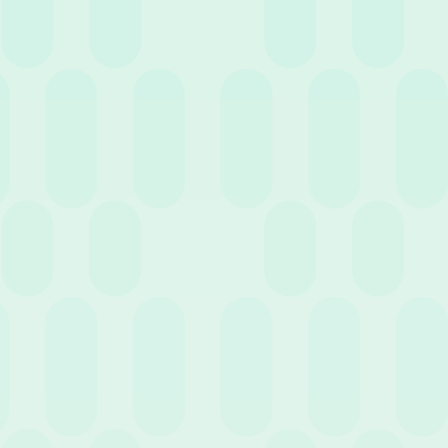
5 Maggio 2026
News
Perché dovresti adottare un software HR per la
gestione delle assenze: i vantaggi per l’impresa
Successivo
1
…
2
8
Entra nell'HR Club!