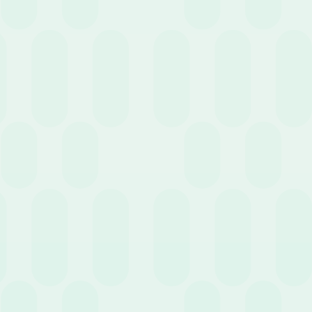
3 Giugno 2026
News
La gestione delle trasferte aziendali e delle note
spese: quadro normativo, adempimenti e novità
fiscali
20 Maggio 2026
News
Oltre il cedolino: come usare gli HR Analytics in
azienda per trasformare il costo del personale in
vantaggio competitivo