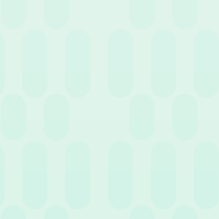
In malattia maturano le ferie e i permessi? Tutto
quello che devi sapere
7 Maggio 2026
News
La gestione dei fondi aziendali: guida
all’evoluzione dei servizi previdenziali