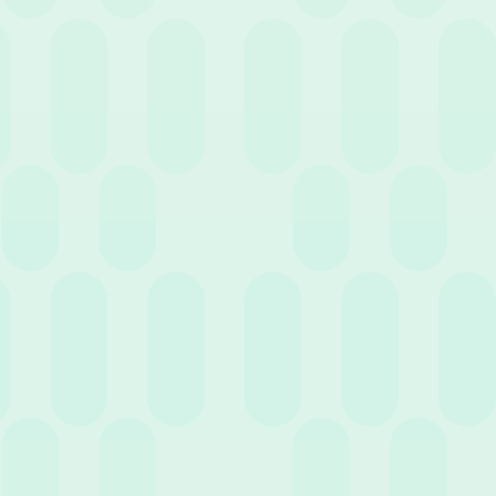
16 Luglio 2026
News
Quanto costa davvero una giornata di ferie?
Gestione e Normativa per le aziende
30 Giugno 2026
News
Nuovo Bonus Giovani Under 35: la guida
completa per le assunzioni nel 2026