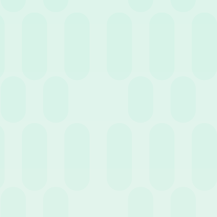
30 Giugno 2026
News
Semplificazione INAIL: la svolta della Circolare n.
17/2026 sul rientro da infortunio e i nodi della
sicurezza
23 Giugno 2026
News