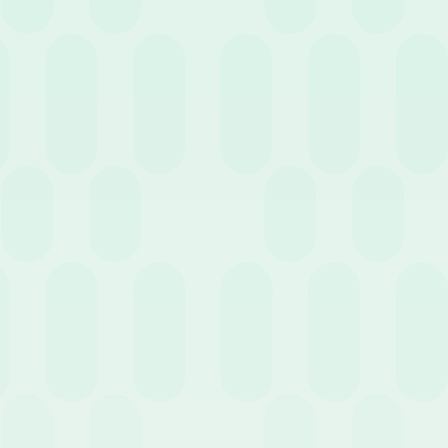
Trasparenza salariale: cosa cambia ora che la
normativa è in vigore
23 Giugno 2026
News
Ferie in “rosso”: cosa succede quando il saldo va
in negativo?