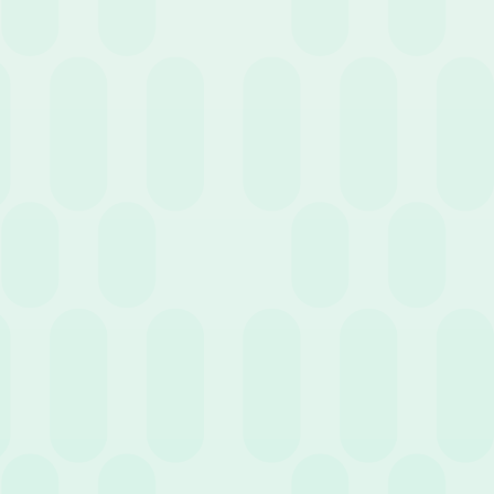
19 Maggio 2026
News
Trasferte aziendali e note spese: la guida
completa per gestirle al meglio
8 Maggio 2026
News