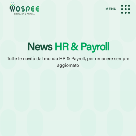
MENU
News
HR & Payroll
Tutte le novità dal mondo HR & Payroll, per rimanere sempre
aggiornato
Filtri Attivi
News
Amministrazione del Personale
Gestione payroll
Categoria
Case History
Eventi
Guide
Webinar