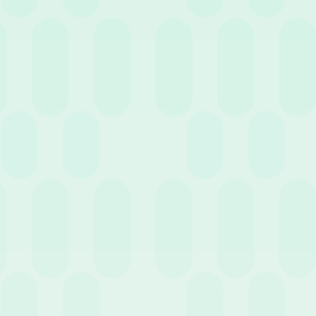
30 Giugno 2026
News
Semplificazione INAIL: la svolta della Circolare n.
17/2026 sul rientro da infortunio e i nodi della
sicurezza