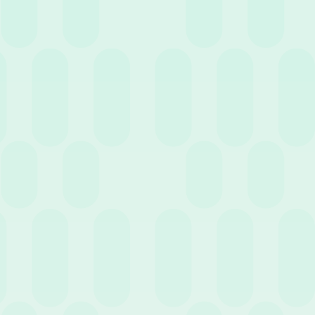
5 Maggio 2026
News
Perché dovresti adottare un software HR per la
gestione delle assenze: i vantaggi per l’impresa
Successivo
1
…
2
11
Entra nell'HR Club!