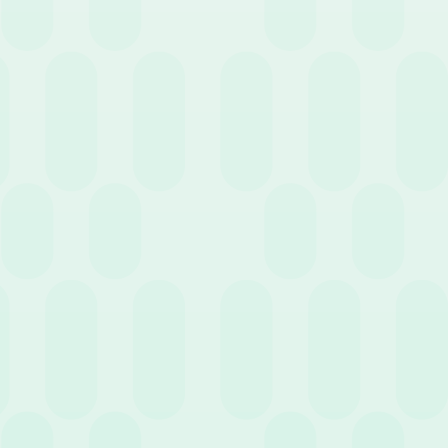
19 Maggio 2026
News
Trasferte aziendali e note spese: la guida
completa per gestirle al meglio
8 Maggio 2026
News