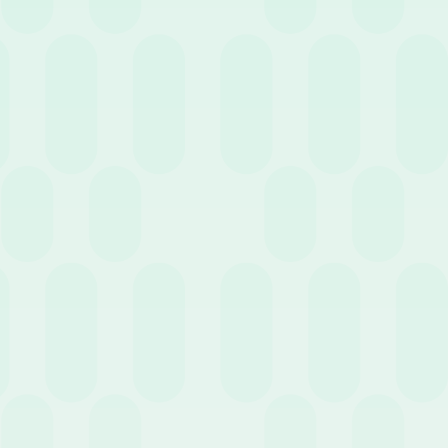
23 Giugno 2026
News
Trasparenza salariale: cosa cambia ora che la
normativa è in vigore
23 Giugno 2026
News
Ferie in “rosso”: cosa succede quando il saldo va
in negativo?