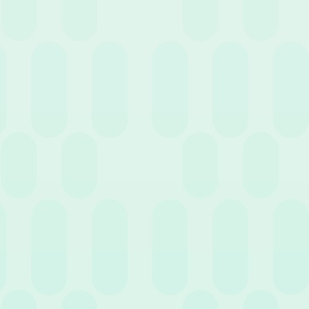
In malattia maturano le ferie e i permessi? Tutto
quello che devi sapere
7 Maggio 2026
News
La gestione dei fondi aziendali: guida
all’evoluzione dei servizi previdenziali