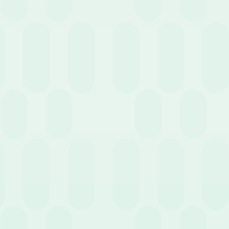
3 Giugno 2026
News
La gestione delle trasferte aziendali e delle note
spese: quadro normativo, adempimenti e novità
fiscali
20 Maggio 2026
News
Oltre il cedolino: come usare gli HR Analytics in
azienda per trasformare il costo del personale in
vantaggio competitivo