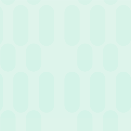
16 Luglio 2026
News
Quanto costa davvero una giornata di ferie?
Gestione e Normativa per le aziende
30 Giugno 2026
News
Nuovo Bonus Giovani Under 35: la guida
completa per le assunzioni nel 2026