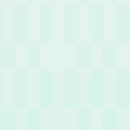
Case History
Eventi
Guide
News
Webinar
Cerca
Filtra per servizio
3 Agosto 2026
News
Saldo ferie in negativo: perché l’amministrazione
del personale non può ignorarlo